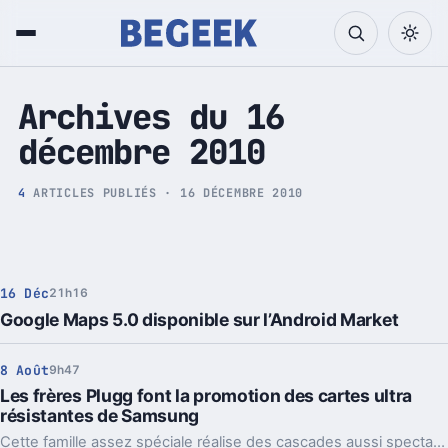
Tech et Pop culture
Archives du 16
décembre 2010
4
ARTICLES PUBLIÉS · 16 DÉCEMBRE 2010
16 Déc
21h16
Google Maps 5.0 disponible sur l’Android Market
8 Août
9h47
Les frères Plugg font la promotion des cartes ultra
résistantes de Samsung
Cette famille assez spéciale réalise des cascades aussi spectaculaires qu'un saut du haut d'un immeuble ou encore un test de résistance à l'eau.