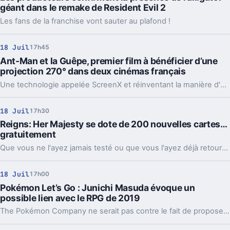
géant dans le remake de Resident Evil 2
Les fans de la franchise vont sauter au plafond !
18 Juil
17h45
Ant-Man et la Guêpe, premier film à bénéficier d’une
projection 270° dans deux cinémas français
Une technologie appelée ScreenX et réinventant la manière d'approche un film.
18 Juil
17h30
Reigns: Her Majesty se dote de 200 nouvelles cartes…
gratuitement
Que vous ne l'ayez jamais testé ou que vous l'ayez déjà retourné, c'est le moment idéal pour (re)lancer Reigns: Her Majesty.
18 Juil
17h00
Pokémon Let’s Go : Junichi Masuda évoque un
possible lien avec le RPG de 2019
The Pokémon Company ne serait pas contre le fait de proposer des échanges entre Pokémon Let's Go et Pokémon RPG sur la console hybride de Nintendo.