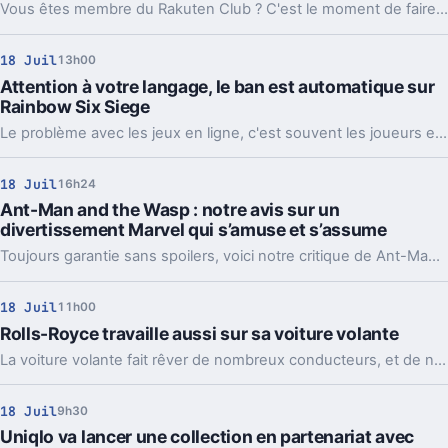
Vous êtes membre du Rakuten Club ? C'est le moment de faire vos emplettes sur Rakuten-PriceMinister.
18 Juil
13h00
Attention à votre langage, le ban est automatique sur
Rainbow Six Siege
Le problème avec les jeux en ligne, c'est souvent les joueurs eux-mêmes. Ceux-ci peuvent parfois gâcher toute l'expérience, par leurs actions ou leur langage. Ubisoft a décidé de prendre le taureau par les cornes sur Rainbow Six Siege.
18 Juil
16h24
Ant-Man and the Wasp : notre avis sur un
divertissement Marvel qui s’amuse et s’assume
Toujours garantie sans spoilers, voici notre critique de Ant-Man and the Wasp, le 20ème film du MCU qui sert surtout de transition divertissante efficace avant de replonger dans l'enfer Avengers en 2019.
18 Juil
11h00
Rolls-Royce travaille aussi sur sa voiture volante
La voiture volante fait rêver de nombreux conducteurs, et de nombreux constructeurs. Rolls-Royce rejoint aujourd'hui la longue liste de marques à se lancer dans l'aventure.
18 Juil
9h30
Uniqlo va lancer une collection en partenariat avec