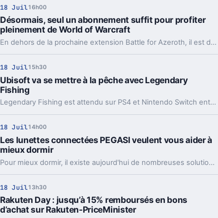
18 Juil
16h00
Désormais, seul un abonnement suffit pour profiter
pleinement de World of Warcraft
En dehors de la prochaine extension Battle for Azeroth, il est désormais possible de jouer à World of Warcraft jusqu'à Legion sans avoir le jeu et ses extensions.
18 Juil
15h30
Ubisoft va se mettre à la pêche avec Legendary
Fishing
Legendary Fishing est attendu sur PS4 et Nintendo Switch entre juillet et septembre prochain.
18 Juil
14h00
Les lunettes connectées PEGASI veulent vous aider à
mieux dormir
Pour mieux dormir, il existe aujourd'hui de nombreuses solutions, modernes ou non, technologiques ou non. PEGASI pense pouvoir vous aider avec des lunettes connectées.
18 Juil
13h30
Rakuten Day : jusqu’à 15% remboursés en bons
d’achat sur Rakuten-PriceMinister