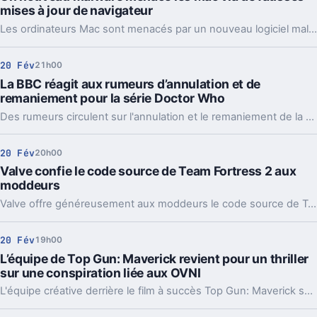
mises à jour de navigateur
Les ordinateurs Mac sont menacés par un nouveau logiciel malveillant qui vole des informations via de fausses mises à jour de navigateur : voici comment protéger efficacement votre appareil de cette nouvelle menace.
20 Fév
21h00
La BBC réagit aux rumeurs d’annulation et de
remaniement pour la série Doctor Who
Des rumeurs circulent sur l'annulation et le remaniement de la distribution de Doctor Who, mais les responsables de la série apportent leurs réponses pour clarifier la situation.
20 Fév
20h00
Valve confie le code source de Team Fortress 2 aux
moddeurs
Valve offre généreusement aux moddeurs le code source de Team Fortress 2, leur ouvrant ainsi un monde de possibilités créatives et techniques pour personnaliser et améliorer ce célèbre jeu.
20 Fév
19h00
L’équipe de Top Gun: Maverick revient pour un thriller
sur une conspiration liée aux OVNI
L'équipe créative derrière le film à succès Top Gun: Maverick se rassemble à nouveau pour nous offrir un nouveau thriller palpitant, centré sur les théories du complot liées aux OVNI.