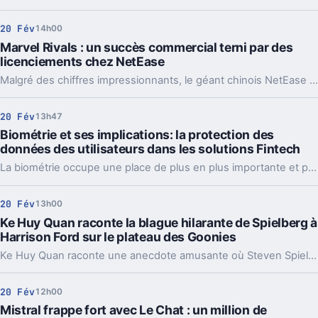
20 Fév
14h00
Marvel Rivals : un succès commercial terni par des
licenciements chez NetEase
Malgré des chiffres impressionnants, le géant chinois NetEase a décidé de se séparer de plusieurs membres clés de son équipe de développement.
20 Fév
13h47
Biométrie et ses implications: la protection des
données des utilisateurs dans les solutions Fintech
La biométrie occupe une place de plus en plus importante et progresse grandement dans les applications et services financiers numériques.
20 Fév
13h00
Ke Huy Quan raconte la blague hilarante de Spielberg à
Harrison Ford sur le plateau des Goonies
Ke Huy Quan raconte une anecdote amusante où Steven Spielberg a fait une énorme farce à Harrison Ford, la star d'Indiana Jones, lors de sa visite sur le plateau de tournage des Goonies.
20 Fév
12h00
Mistral frappe fort avec Le Chat : un million de