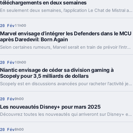
téléchargements en deux semaines
En seulement deux semaines, l’application Le Chat de Mistral a atteint un million de téléchargements, marquant ainsi un démarrage fulgurant sur le marché des assistants IA.
20 Fév
11h00
Marvel envisage d’intégrer les Defenders dans le MCU
après Daredevil: Born Again
Selon certaines rumeurs, Marvel serait en train de prévoir l'introduction du groupe de super-héros "The Defenders" dans l'univers cinématographique de Marvel (MCU), après la récente renaissance de Daredevil.
20 Fév
10h00
Niantic envisage de céder sa division gaming à
Scopely pour 3,5 milliards de dollars
Scopely est en discussions avancées pour racheter l'activité jeux vidéo de Niantic, l'éditeur de Pokémon Go.
20 Fév
9h00
Les nouveautés Disney+ pour mars 2025
Découvrez toutes les nouveautés qui arriveront sur Disney+ en mars 2025.
20 Fév
8h00