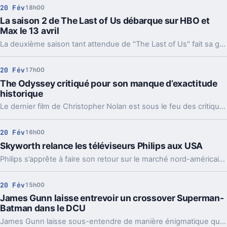
20 Fév
18h00
La saison 2 de The Last of Us débarque sur HBO et
Max le 13 avril
La deuxième saison tant attendue de "The Last of Us" fait sa grande première sur HBO et Max le 13 avril.
20 Fév
17h00
The Odyssey critiqué pour son manque d’exactitude
historique
Le dernier film de Christopher Nolan est sous le feu des critiques pour son manque de précision historique suite à une première image.
20 Fév
16h00
Skyworth relance les téléviseurs Philips aux USA
Philips s’apprête à faire son retour sur le marché nord-américain, mais à travers une alliance avec le fabricant chinois Skyworth.
20 Fév
15h00
James Gunn laisse entrevoir un crossover Superman-
Batman dans le DCU
James Gunn laisse sous-entendre de manière énigmatique que l'univers cinématographique de DC pourrait bien préparer le terrain pour une rencontre épique entre Superman et Batman.