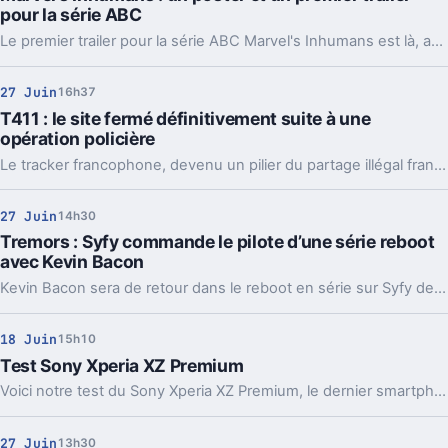
pour la série ABC
Le premier trailer pour la série ABC Marvel's Inhumans est là, accompagné d'un nouveau poster et des dates de diffusion.
27 Juin
16h37
T411 : le site fermé définitivement suite à une
opération policière
Le tracker francophone, devenu un pilier du partage illégal français, est inaccessible depuis dimanche soir. Suite aux premières rumeurs de blocage de DNS par les FAI, on apprend aujourd'hui que le site a fermé ses portes suite à une opération des forces de police.
27 Juin
14h30
Tremors : Syfy commande le pilote d’une série reboot
avec Kevin Bacon
Kevin Bacon sera de retour dans le reboot en série sur Syfy de la comédie d'horreur de 1990, Tremors
18 Juin
15h10
Test Sony Xperia XZ Premium
Voici notre test du Sony Xperia XZ Premium, le dernier smartphone haut de gamme de la marque
27 Juin
13h30