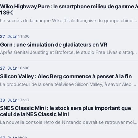
Wiko Highway Pure : le smartphone milieu de gamme à
139€
Le succès de la marque Wiko, filiale française du groupe chinois Tinno, s'explique par les prix cassés de ses smartphones. Le Wiko Highway Pure, proposé à 139€ aujourd'hui, en est le parfait exemple.
27 Juin
11h00
Gorn : une simulation de gladiateurs en VR
Après Genital Jousting et Broforce, le studio Free Lives s'attaque à la réalité virtuelle avec Gorn.
27 Juin
10h00
Silicon Valley : Alec Berg commence à penser à la fin
Le producteur de la série télévisée Silicon Valley, à savoir Alec Berg, a laissé entendre dans une entrevue que la fin commence a se profiler tout doucement.
30 Juin
17h17
SNES Classic Mini : le stock sera plus important que
celui de la NES Classic Mini
La nouvelle console rétro de Nintendo devrait se retrouver moins rapidement en rupture de stock.