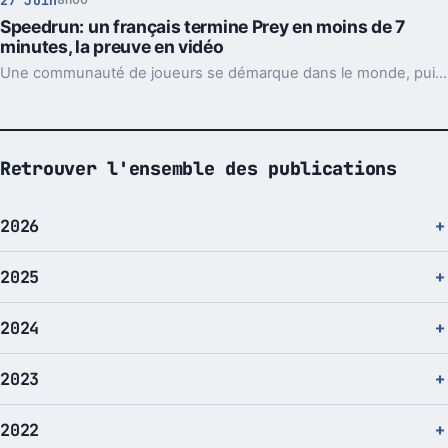
27 Juin
8h00
Speedrun: un français termine Prey en moins de 7
minutes, la preuve en vidéo
Une communauté de joueurs se démarque dans le monde, puisque comme des sportifs leur objectif est de toujours battre leur propre record pour terminer le jeu le plus rapidement possible, on les nomme les speedrunners. Un speedrun du jeu Prey fait parler de lui…
Retrouver l'ensemble des publications
2026
2025
2024
2023
2022