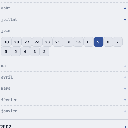
août
juillet
juin
30
28
27
24
23
21
18
14
11
9
8
7
6
5
4
3
2
mai
avril
mars
février
janvier
2007