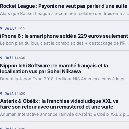
Rocket League : Psyonix ne veut pas parler d’une suite
Alors que Rocket League a récemment célébré son troisième anniversaire, Scott Rudi de Psyonix estime qu'il n'est toujours pas venu le moment de créer une suite.
9 Juil
15h15
iPhone 6 : le smartphone soldé à 229 euros seulement
Le bon plan du jour, c'est le combo soldes + déstockage de l'iPhone 6 d'Apple, désormais proposé à moins de 230 euros.
9 Juil
14h30
Nippon Ichi Software : le marché français et la
localisation vus par Sohei Niikawa
Durant la Japon Expo 2018, l'éditeur NIS America a convié le président de sa maison-mère, à savoir Nippon Ichi Software, a venir faire un point sur la localisation de ses jeux en France.
9 Juil
14h00
Astérix & Obélix : la franchise vidéoludique XXL va
faire son retour avec un remastered et une suite
Anuman Interactive annonce l'arrivée d'Astérix & Obélix XXL 2 pour fin novembre prochain et Astérix & Obélix XXL 3 en 2019 sur PS4, Xbox One, Switch et PC sous le label de jeux vidéo Microïds.