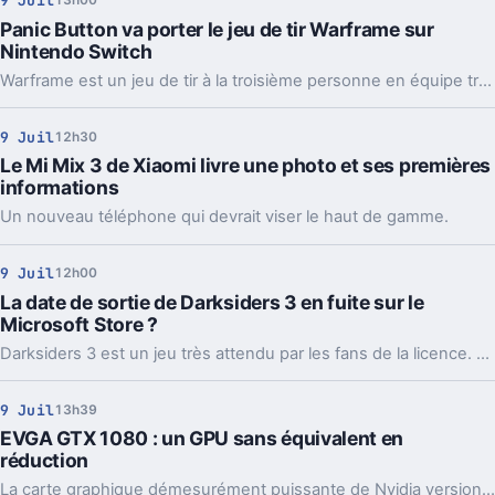
9 Juil
13h00
Panic Button va porter le jeu de tir Warframe sur
Nintendo Switch
Warframe est un jeu de tir à la troisième personne en équipe très appréciée par les fans. Panic Button travaille actuellement à porter le jeu sur Nintendo Switch.
9 Juil
12h30
Le Mi Mix 3 de Xiaomi livre une photo et ses premières
informations
Un nouveau téléphone qui devrait viser le haut de gamme.
9 Juil
12h00
La date de sortie de Darksiders 3 en fuite sur le
Microsoft Store ?
Darksiders 3 est un jeu très attendu par les fans de la licence. Aujourd'hui, la date de sortie de ce nouvel opus pourrait avoir fuité sur le Microsoft Store.
9 Juil
13h39
EVGA GTX 1080 : un GPU sans équivalent en
réduction
La carte graphique démesurément puissante de Nvidia version EVGA profite de 8 Go de mémoire vive cadencés à 1708 MHz (1847 MHz en fréquence boost).