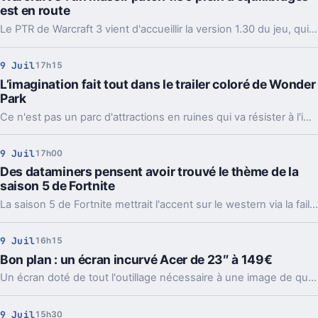
est en route
Le PTR de Warcraft 3 vient d'accueillir la version 1.30 du jeu, qui vient modifier énormément d'éléments du RTS.
9 Juil
17h15
L’imagination fait tout dans le trailer coloré de Wonder
Park
Ce n'est pas un parc d'attractions en ruines qui va résister à l'imagination de la jeune June dans le premier trailer de Wonder Park.
9 Juil
17h00
Des dataminers pensent avoir trouvé le thème de la
saison 5 de Fortnite
La saison 5 de Fortnite mettrait l'accent sur le western via la faille spatio-temporelle apparue il y a peu dans le jeu.
9 Juil
16h15
Bon plan : un écran incurvé Acer de 23″ à 149€
Un écran doté de tout l'outillage nécessaire à une image de qualité sans y mettre le prix fort.
9 Juil
15h30