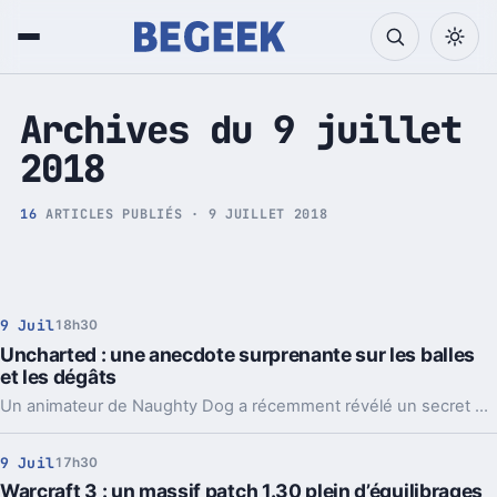
Tech et Pop culture
Archives du 9 juillet
2018
16
ARTICLES PUBLIÉS · 9 JUILLET 2018
9 Juil
18h30
Uncharted : une anecdote surprenante sur les balles
et les dégâts
Un animateur de Naughty Dog a récemment révélé un secret de développement en indiquant que Nathan Drake de la licence Uncharted n'encaissait pas vraiment les balles avant un certain moment.
9 Juil
17h30
Warcraft 3 : un massif patch 1.30 plein d’équilibrages