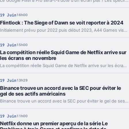
Le Google Pixel 8 Pro sera-t-il doté d'un écran plat ? Les spécifications de la prochaine génération commencent à se préciser.
19 Juin
16h00
Flintlock : The Siege of Dawn se voit reporter à 2024
Initialement prévu pour 2022 puis début 2023, A44 Games vise désormais une sortie en 2024 pour Flintlock : The Siege of Dawn.
19 Juin
15h00
La compétition réelle Squid Game de Netflix arrive sur
les écrans en novembre
La compétition réelle Squid Game de Netflix arrive sur les écrans en novembre. De quoi relancer la plateforme comme il se doit ?
19 Juin
13h29
Binance trouve un accord avec la SEC pour éviter le
gel de ses actifs américains
Binance trouve un accord avec la SEC pour éviter le gel de ses actifs américains. Le procès initié par la SEC n'est pas terminé pour autant.
19 Juin
11h00
Netflix donne un premier aperçu de la série Le