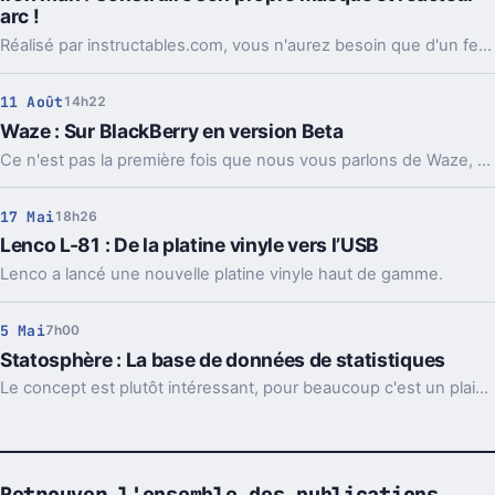
arc !
Réalisé par instructables.com, vous n'aurez besoin que d'un fer à souder et de quelques outils.
11 Août
14h22
Waze : Sur BlackBerry en version Beta
Ce n'est pas la première fois que nous vous parlons de Waze, c'est un GPS gratuit et surtout social qui fonctionne autour d'une communauté d'utilisateurs grandissante.
17 Mai
18h26
Lenco L-81 : De la platine vinyle vers l’USB
Lenco a lancé une nouvelle platine vinyle haut de gamme.
5 Mai
7h00
Statosphère : La base de données de statistiques
Le concept est plutôt intéressant, pour beaucoup c'est un plaisir de voir les chiffres, de constater l'évolution des choses dans tel ou tel domaine et cet outil va permettre de mieux effectuer cette veille.
Retrouver l'ensemble des publications