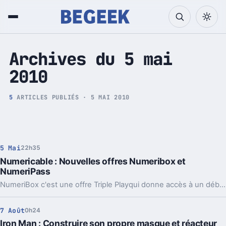
Tech et Pop culture
Archives du 5 mai
2010
5
ARTICLES PUBLIÉS · 5 MAI 2010
5 Mai
22h35
Numericable : Nouvelles offres Numeribox et
NumeriPass
NumeriBox c'est une offre Triple Playqui donne accès à un débit allant de 30 à 100 mégas avec téléphone illimité en France et 120 chaines pour 29,90€.
7 Août
0h24
Iron Man : Construire son propre masque et réacteur