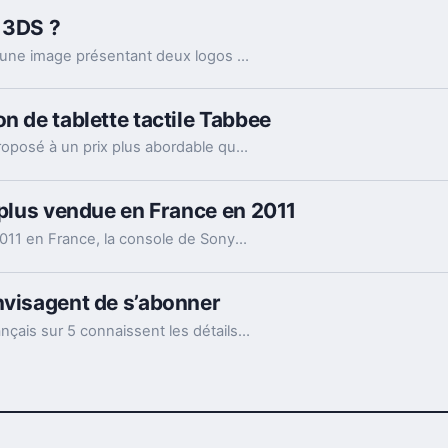
 3DS ?
La rumeur fait son chemin depuis l'apparition d'une image présentant deux logos de la saga portant chacun un des titres suivants, The Legend of Zelda : La Prophétie de feu et The Legend of Zelda : La Prophétie de Glace.
n de tablette tactile Tabbee
La tablette tactile de 7 pouces d'Orange était proposé à un prix plus abordable que la concurrence, soit 250 euros lors de son lancement, puis 149 euros pour la version S de la tablette.
 plus vendue en France en 2011
Sony a annoncé avoir vendu 845 000 PS3 en 2011 en France, la console de Sony est ainsi la console la plus vendue en France avec une performance en hausse de 3% par rapport à l'année dernière.
nvisagent de s’abonner
L'institut d'étude annonce également que 3 Français sur 5 connaissent les détails de l'offre de Free Mobile et que seulement 3 % des Français n'ont pas entendu parler des forfaits de Free.