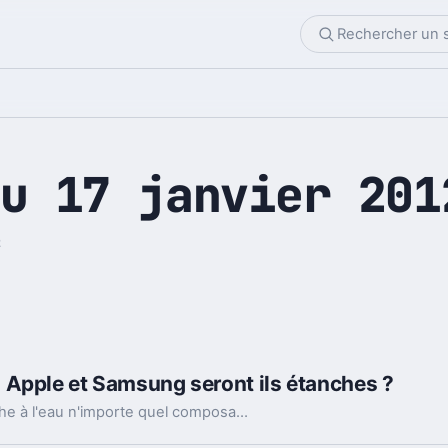
u 17 janvier 201
2
 Apple et Samsung seront ils étanches ?
Cette technologie est capable de rendre étanche à l'eau n'importe quel composant électronique, en appliquant un film de protection à l'échelle nano-métrique sur ces derniers au moment de l'assemblage d'un appareil.