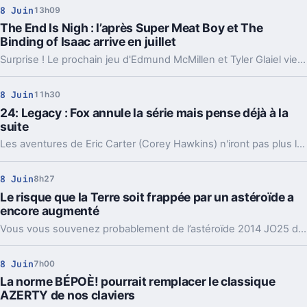
8 Juin
13h09
The End Is Nigh : l’après Super Meat Boy et The
Binding of Isaac arrive en juillet
Surprise ! Le prochain jeu d'Edmund McMillen et Tyler Glaiel vient d'être dévoilé. En plus d'un nom, The End Is Nigh et d'informations, le titre lâche une date de sortie : le 12 juillet prochain.
8 Juin
11h30
24: Legacy : Fox annule la série mais pense déjà à la
suite
Les aventures de Eric Carter (Corey Hawkins) n'iront pas plus loin : la série 24: Legacy est annulée mais les fans pourraient bien avoir plus de 24 à se mettre sous la dent à l'avenir.
8 Juin
8h27
Le risque que la Terre soit frappée par un astéroïde a
encore augmenté
Vous vous souvenez probablement de l’astéroïde 2014 JO25 dont nous avions parlé il y a quelques semaines, ce dernier avait frôlé la Terre et on se pensait en sécurité pour un bout de temps, des scientifiques viennent de doucher cet espoir…
8 Juin
7h00
La norme BÉPOÈ! pourrait remplacer le classique
AZERTY de nos claviers