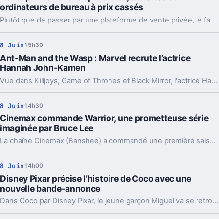
ordinateurs de bureau à prix cassés
Plutôt que de passer par une plateforme de vente privée, le fabricant de PC propose de profiter de prix cassés directement sur son site. Les gammes Yoga, Ideapad, Legion Gaming PC, Yoga Book tablet, Phab2 tablet et Lenovo A3 Tab sont concernés.
8 Juin
15h30
Ant-Man and the Wasp : Marvel recrute l’actrice
Hannah John-Kamen
Vue dans Killjoys, Game of Thrones et Black Mirror, l'actrice Hannah John-Kamen aura "un rôle clé" dans le film Ant-Man and the Wasp.
8 Juin
14h30
Cinemax commande Warrior, une prometteuse série
imaginée par Bruce Lee
La chaîne Cinemax (Banshee) a commandé une première saison pour Warrior, une série d'action qui vient de l'esprit de Bruce Lee et où des noms prometteurs se bousculent.
8 Juin
14h00
Disney Pixar précise l’histoire de Coco avec une
nouvelle bande-annonce
Dans Coco par Disney Pixar, le jeune garçon Miguel va se retrouver au Pays des Morts.