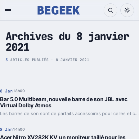
Tech et Pop culture
Archives du 8 janvier
2021
3
ARTICLES PUBLIÉS · 8 JANVIER 2021
8 Jan
18h00
Bar 5.0 Multibeam, nouvelle barre de son JBL avec
Virtual Dolby Atmos
Les barres de son sont de parfaits accessoires pour celles et ceux qui n'ont pas nécessairement la place dans leur salon ou leur chambre pour installer un home cinema complet. Et celles-ci sont aujourd'hui très performantes.
8 Jan
14h00
Acer Nitro XV282K KV, un moniteur taillé pour les