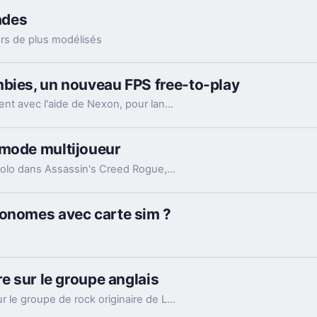
ades
urs de plus modélisés
mbies, un nouveau FPS free-to-play
Counter Strike, la célèbre licence de Valve, revient avec l'aide de Nexon, pour lancer un nouveau jeu basé sur le thème des zombies.
 mode multijoueur
Il faudra se contenter uniquement d'un modo solo dans Assassin's Creed Rogue, puisqu'un mode multijoueur n'est pas prévu par Ubisoft Sofia.
tonomes avec carte sim ?
re sur le groupe anglais
Vous ignorez peut-être quelques anecdotes sur le groupe de rock originaire de Liverpool, voici donc 11 choses à savoir sur les Beatles.