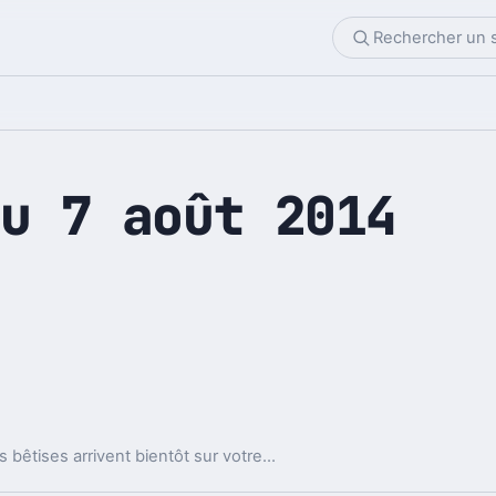
u 7 août 2014
Allo Nabilla, Les anges de la téléréalité, et autres bêtises arrivent bientôt sur votre Xbox One.