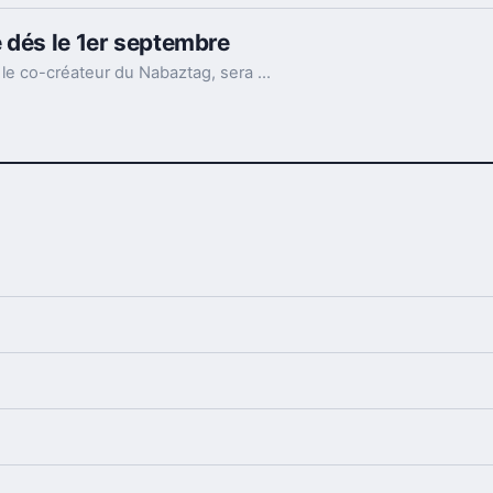
 dés le 1er septembre
La maman numérique et connectée, conçu par le co-créateur du Nabaztag, sera vendue avec un pack contenant quatre Motion Cookies.