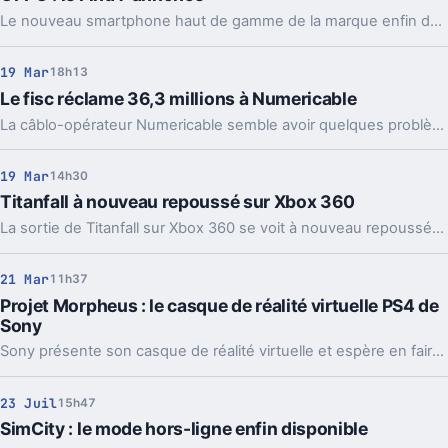
Le nouveau smartphone haut de gamme de la marque enfin dévoilé
19 Mar
18h13
Le fisc réclame 36,3 millions à Numericable
La câblo-opérateur Numericable semble avoir quelques problèmes avec le fisc français.
19 Mar
14h30
Titanfall à nouveau repoussé sur Xbox 360
La sortie de Titanfall sur Xbox 360 se voit à nouveau repoussée au 11 avril en Europe et au 8 avril en Amérique du Nord.
21 Mar
11h37
Projet Morpheus : le casque de réalité virtuelle PS4 de
Sony
Sony présente son casque de réalité virtuelle et espère en faire sur PS4 un nouveau média grand public
23 Juil
15h47
SimCity : le mode hors-ligne enfin disponible