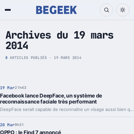
Tech et Pop culture
Archives du 19 mars
2014
8
ARTICLES PUBLIÉS · 19 MARS 2014
19 Mar
21h43
Facebook lance DeepFace, un système de
reconnaissance faciale très performant
DeepFace serait capable de reconnaitre un visage aussi bien qu'un être humain. Il affiche un taux de réussite de 97,25% !
20 Mar
9h31
OPPO : le Find 7 annoncé