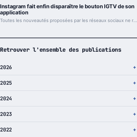
Instagram fait enfin disparaître le bouton IGTV de son
application
Toutes les nouveautés proposées par les réseaux sociaux ne rencontrent pas le succès. Et ce malgré toutes leurs tentatives pour que leurs utilisateurs s'en servent. Nouvel exemple aujourd'hui avec Instagram et sa plate-forme IGTV.
Retrouver l'ensemble des publications
2026
2025
2024
2023
2022