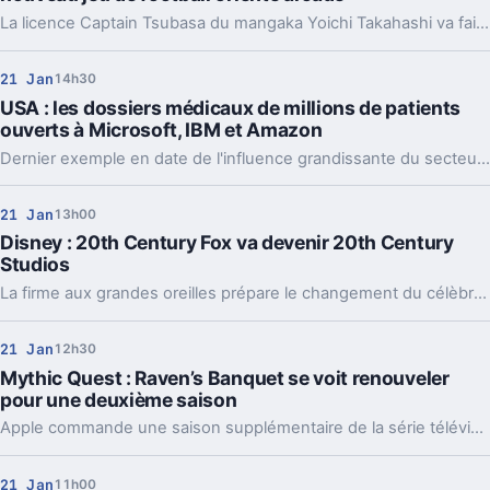
La licence Captain Tsubasa du mangaka Yoichi Takahashi va faire son retour sur les consoles de salon dans le courant de l'année avec une nouvelle adaptation vidéoludique.
21 Jan
14h30
USA : les dossiers médicaux de millions de patients
ouverts à Microsoft, IBM et Amazon
Dernier exemple en date de l'influence grandissante du secteur de la santé dans le big data, un accord permet à trois géants de la tech de consulter des dossiers contenant des éléments permettant d'identifier les patients.
21 Jan
13h00
Disney : 20th Century Fox va devenir 20th Century
Studios
La firme aux grandes oreilles prépare le changement du célèbre nom de la 20th Century Fox.
21 Jan
12h30
Mythic Quest : Raven’s Banquet se voit renouveler
pour une deuxième saison
Apple commande une saison supplémentaire de la série télévisée Mythic Quest : Raven's Banquet pour son service de streaming.
21 Jan
11h00