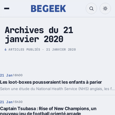
Tech et Pop culture
Archives du 21
janvier 2020
6
ARTICLES PUBLIÉS · 21 JANVIER 2020
21 Jan
16h00
Les loot-boxes pousseraient les enfants à parier
Selon une étude du National Health Service (NHS) anglais, les fameux "butins" à récolter, déjà très controversés, poussent les plus jeunes à une forme de paris qui se font "à l'abri des regards".
21 Jan
15h30
Captain Tsubasa : Rise of New Champions, un
nouveau jeu de football orienté arcade