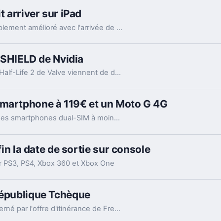
t arriver sur iPad
Le multi-tâche de l'iPad pourrait être considérablement amélioré avec l'arrivée de iOS 8, notamment via une fonction de multi-fenêtrage.
a SHIELD de Nvidia
Des portages Android des excellents Portal et Half-Life 2 de Valve viennent de débarquer sur la SHIELD, la console portable de Nvidia.
smartphone à 119€ et un Moto G 4G
Un nouveau modèle Motorola pour le marché des smartphones dual-SIM à moins de 150€ et un smartphone 4G à moins de 200€.
fin la date de sortie sur console
ur PS3, PS4, Xbox 360 et Xbox One
République Tchèque
La République Tchèque est le 8ème pays concerné par l'offre d'itinérance de Free Mobile dans son forfait à 19,99 euros par mois.