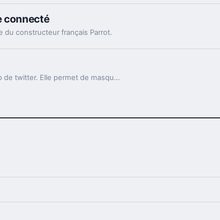
e connecté
 du constructeur français Parrot.
La fonction « mute » apparait sur la version web de twitter. Elle permet de masquer des comptes un peu trop bavards.