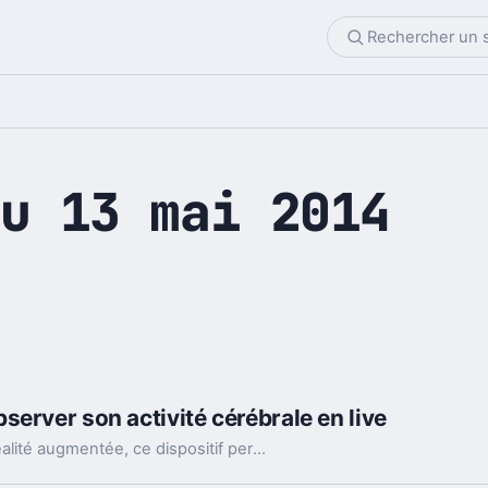
u 13 mai 2014
erver son activité cérébrale en live
En associant l’électro-encéphalographie et la réalité augmentée, ce dispositif permet d'observer les différents rythmes cérébraux en direct.