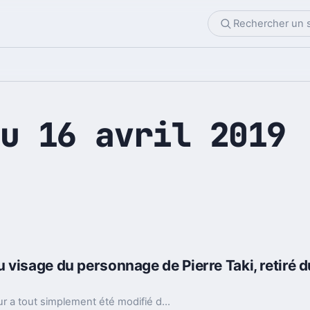
u 16 avril 2019
visage du personnage de Pierre Taki, retiré du
La sanction est tombée pour Pierre Taki : l'acteur a tout simplement été modifié dans le jeu Judgment après ses ennuis judiciaires pour usage de cocaïne.