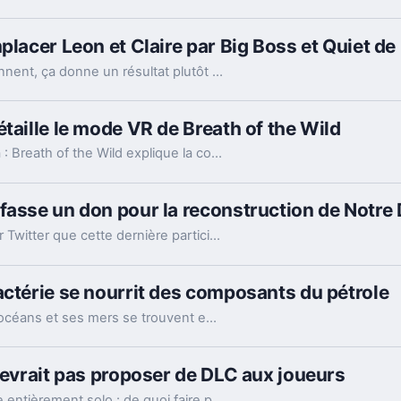
placer Leon et Claire par Big Boss et Quiet de
Quand deux franchises japonaises cultes fusionnent, ça donne un résultat plutôt amusant !
taille le mode VR de Breath of the Wild
Le directeur technique de The Legend of Zelda : Breath of the Wild explique la compatibilité avec le Nintendo Labo VR Kit.
fasse un don pour la reconstruction de Notr
Le patron de la firme de Cupertino a dévoilé sur Twitter que cette dernière participerait à la reconstruction de Notre Dame, ravagée par les flammes.
actérie se nourrit des composants du pétrole
La Terre est composée à 71% d'eau. Dans ses océans et ses mers se trouvent encore une multitude d'espèces vivantes incroyables à découvrir. Une bactérie intéresse depuis peu les spécialistes.
devrait pas proposer de DLC aux joueurs
Ni DLC, ni microtransactions, et une expérience entièrement solo : de quoi faire plaisir aux fans de Star Wars !