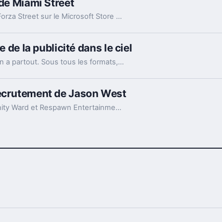
 de Miami Street
Le studio Electric Square lance le free-to-play Forza Street sur le Microsoft Store via Windows 10.
e de la publicité dans le ciel
Nos villes sont bombardées de publicités. Il y en a partout. Sous tous les formats, toutes les tailles, pour tout et n'importe quoi. Le ciel reste encore épargné. Mais pour combien de temps ?
recrutement de Jason West
A la retraite depuis 2013, le co-fondateur d'Infinity Ward et Respawn Entertainment a fait son retour dans l'industrie vidéoludique ces dernières semaines en s'engageant avec le studio américain Epic Games.