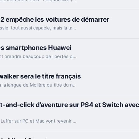
l 2 empêche les voitures de démarrer
L'Apple iPad Pro 2018 est une machine très réussie, tout aussi capable, mais la tablette n'est pas exempte de défauts. Après le "flexgate", il y a un souci avec la recharge de l'Apple Pencil 2 et... les voitures.
les smartphones Huawei
Les fabricants de smartphones Android peuvent prendre beaucoup de libertés quant à la gestion de l'OS. Et parfois, cela ne passe pas avec des éditeurs. Ce fut le cas récemment avec Huawei et VLC.
alker sera le titre français
Disney et Lucasfilm dévoilent la traduction dans la langue de Molière du titre du neuvième long-métrage de la saga Star Wars.
int-and-click d’aventure sur PS4 et Switch av
Les dernières péripéties du geek pervers Larry Laffer sur PC et Mac vont revenir durant l'été avec un portage de Leisure Suit Larry : Wet Dreams Don’t Dry sur les consoles de Sony et Nintendo.