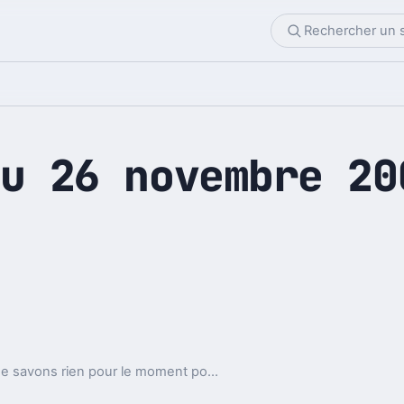
u 26 novembre 20
Même si Apple à juste officialisé la date, nous ne savons rien pour le moment pour ce qui sera réellement réalisé sur le site Internet, mais selon certaines rumeurs, de grosse réductions importantes sont attendues avec des -30% sur les iPod et des -25% sur les Mac.