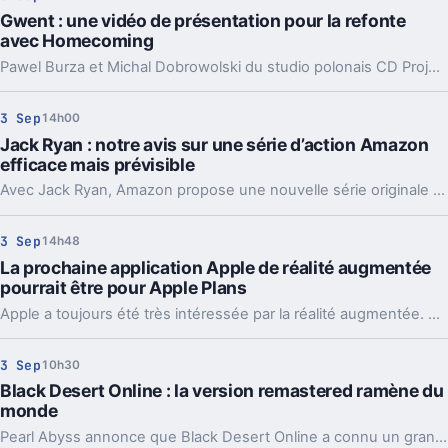
Gwent : une vidéo de présentation pour la refonte
avec Homecoming
Pawel Burza et Michal Dobrowolski du studio polonais CD Projekt RED ont dévoilé les toutes premières informations concernant la mise à jour Homecoming de Gwent : The Witcher Card Game.
3 Sep
14h00
Jack Ryan : notre avis sur une série d’action Amazon
efficace mais prévisible
Avec Jack Ryan, Amazon propose une nouvelle série originale musclée qui ne réinvente pas grand-chose mais qui fait son job comme espéré. Place à notre critique du show porté par John Krasinski.
3 Sep
14h48
La prochaine application Apple de réalité augmentée
pourrait être pour Apple Plans
Apple a toujours été très intéressée par la réalité augmentée. Si l'on attend aujourd'hui encore un véritable produit dédié à cette technologie, cet intérêt se manifeste au travers d'applications et services.
3 Sep
10h30
Black Desert Online : la version remastered ramène du
monde
Pearl Abyss annonce que Black Desert Online a connu un grand succès après le lancement de la version remastered sur PC.