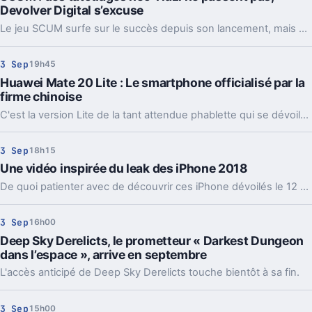
Devolver Digital s’excuse
Le jeu SCUM surfe sur le succès depuis son lancement, mais une affaire de tatouages vient entacher cet élan sur fond de polémique néo-nazi. Devolver Digital et Gamepires, les éditeurs du jeu font leur mea-culpa et s'excusent.
3 Sep
19h45
Huawei Mate 20 Lite : Le smartphone officialisé par la
firme chinoise
C'est la version Lite de la tant attendue phablette qui se dévoile aujourd'hui !
3 Sep
18h15
Une vidéo inspirée du leak des iPhone 2018
De quoi patienter avec de découvrir ces iPhone dévoilés le 12 septembre prochain lors du keynote d'Apple.
3 Sep
16h00
Deep Sky Derelicts, le prometteur « Darkest Dungeon
dans l’espace », arrive en septembre
L'accès anticipé de Deep Sky Derelicts touche bientôt à sa fin.
3 Sep
15h00