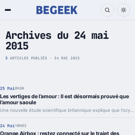
Tech et Pop culture
Archives du 24 mai
2015
5
ARTICLES PUBLIÉS · 24 MAI 2015
25 Mai
0h36
Les vertiges de l’amour : Il est désormais prouvé que
l’amour saoule
Une nouvelle étude scientifique britannique explique que l'ocytocine, l'hormone secrétée par une personne amoureuse, provoque les mêmes effets sur le cerveau que l'alcool. Puisque l'amour rend ivre, faut-il pour autant aimer avec modération ?
24 Mai
16h02
Orange Airbox : restez connecté sur le trajet des