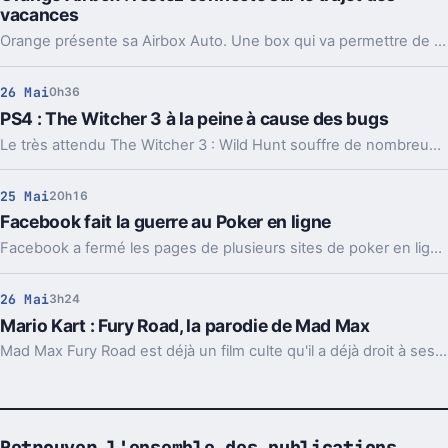
vacances
Orange présente sa Airbox Auto. Une box qui va permettre de naviguer sur le web avec son smartphone dans sa voiture, en captant le réseau Orange sur les autoroutes couvertes.
26 Mai
0h36
PS4 : The Witcher 3 à la peine à cause des bugs
Le très attendu The Witcher 3 : Wild Hunt souffre de nombreux bugs dont un qui empêche de lancer le jeu.
25 Mai
20h16
Facebook fait la guerre au Poker en ligne
Facebook a fermé les pages de plusieurs sites de poker en ligne en donnant des prétextes non fondés pour leurs propriétaires.
26 Mai
3h24
Mario Kart : Fury Road, la parodie de Mad Max
Mad Max Fury Road est déjà un film culte qu'il a déjà droit à ses parodies. Dans celle-ci, Mad Max devient Mario et les courses-poursuites acharnées deviennent des courses à la Mario Kart.
Retrouver l'ensemble des publications