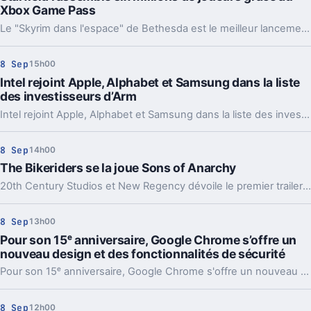
Xbox Game Pass
Le "Skyrim dans l'espace" de Bethesda est le meilleur lancement jamais réalisé par l'éditeur américain.
8 Sep
15h00
Intel rejoint Apple, Alphabet et Samsung dans la liste
des investisseurs d’Arm
Intel rejoint Apple, Alphabet et Samsung dans la liste des investisseurs d'Arm. Une décision tout à fait logique pour Intel.
8 Sep
14h00
The Bikeriders se la joue Sons of Anarchy
20th Century Studios et New Regency dévoile le premier trailer de The Bikeriders, un film de motards avec Tom Hardy, Jodie Comer et Austin Butler.
8 Sep
13h00
Pour son 15ᵉ anniversaire, Google Chrome s’offre un
nouveau design et des fonctionnalités de sécurité
Pour son 15ᵉ anniversaire, Google Chrome s'offre un nouveau design. La firme de Mountain View améliore aussi la sécurité de la navigation.
8 Sep
12h00