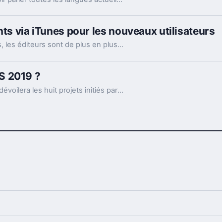
nts via iTunes pour les nouveaux utilisateurs
Face aux commissions prélevées par les stores, les éditeurs sont de plus en plus nombreux à contourner le système. C'est le cas désormais de Netflix.
S 2019 ?
Au mois de janvier prochain, la firme coréenne dévoilera les huit projets initiés par son laboratoire de recherche : Samsung C-Lab. On y retrouvera notamment un projet orienté sur les parfums personnalisables et un autre sur la bonne posture à avoir au travail.