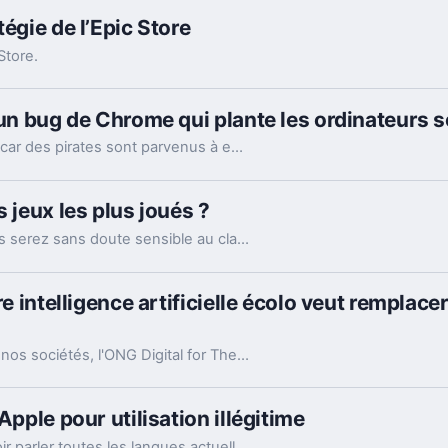
égie de l’Epic Store
Store.
t un bug de Chrome qui plante les ordinateurs
La méfiance est de mise dans les jours à venir, car des pirates sont parvenus à exploiter une faille sur le navigateur Chrome, afin de dérober vos données bancaires, en faisant planter votre PC sous Windows 10. Explications.
 jeux les plus joués ?
Si vous êtes un joueur invétéré sur Steam, vous serez sans doute sensible au classement des meilleures ventes sur la plateforme. Steam propose justement son Top 100 des meilleurs jeux en termes de revenus bruts.
e intelligence artificielle écolo veut remplacer
L’écologie étant de plus en plus présente dans nos sociétés, l'ONG Digital for The Planet, propose un assistant vocal intelligent baptisé Plana pour la défendre. Son objectif principal est de promouvoir un usage plus responsable des smartphones.
Apple pour utilisation illégitime
Siri fait appel à de nombreuses voix pour pouvoir parler toutes les langues actuellement disponibles. Pour l'hébreu, cela semble poser problème.