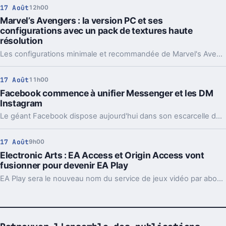
17 Août
12h00
Marvel’s Avengers : la version PC et ses
configurations avec un pack de textures haute
résolution
Les configurations minimale et recommandée de Marvel's Avengers sur PC se dévoilent.
17 Août
11h00
Facebook commence à unifier Messenger et les DM
Instagram
Le géant Facebook dispose aujourd'hui dans son escarcelle de plusieurs plates-formes de messagerie instantanée et il aurait tout intérêt à mutualiser un certain nombre d'éléments. Ce qu'il commence à faire aujourd'hui.
17 Août
9h00
Electronic Arts : EA Access et Origin Access vont
fusionner pour devenir EA Play
EA Play sera le nouveau nom du service de jeux vidéo par abonnement de l'éditeur américain Electronic Arts.