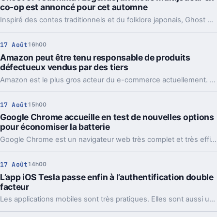
co-op est annoncé pour cet automne
Inspiré des contes traditionnels et du folklore japonais, Ghost of Tsushima : Legends sera disponible gratuitement pour les détenteurs de l'exclusivité PS4 de Sucker Punch.
17 Août
16h00
Amazon peut être tenu responsable de produits
défectueux vendus par des tiers
Amazon est le plus gros acteur du e-commerce actuellement. Cette position lui donne un certain nombre d'avantages mais tout n'est pas simple pour autant. Nouvel exemple avec cette décision de justice qui pourrait créer un précédent.
17 Août
15h00
Google Chrome accueille en test de nouvelles options
pour économiser la batterie
Google Chrome est un navigateur web très complet et très efficace mais il faut reconnaître que le logiciel consomme énormément. Sur un smartphone ou une tablette, ce peut être un vrai problème. Le géant américain en est cependant bien conscient.
17 Août
14h00
L’app iOS Tesla passe enfin à l’authentification double
facteur
Les applications mobiles sont très pratiques. Elles sont aussi une cible de choix pour les hackers. L'application Tesla sur iOS va ainsi renforcer sérieusement sa sécurité.