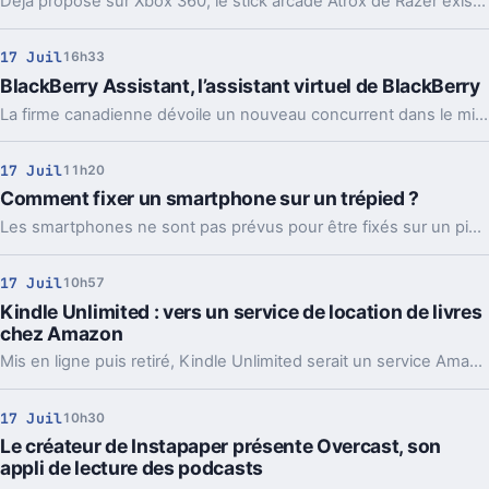
Déjà proposé sur Xbox 360, le stick arcade Atrox de Razer existe désormais en version Xbox One.
17 Juil
16h33
BlackBerry Assistant, l’assistant virtuel de BlackBerry
La firme canadienne dévoile un nouveau concurrent dans le milieu des assistants virtuels.
17 Juil
11h20
Comment fixer un smartphone sur un trépied ?
Les smartphones ne sont pas prévus pour être fixés sur un pied photo, mais il existe tout de même des solutions
17 Juil
10h57
Kindle Unlimited : vers un service de location de livres
chez Amazon
Mis en ligne puis retiré, Kindle Unlimited serait un service Amazon permettant de louer ebooks et audiobooks pour 9,99 dollars par mois.
17 Juil
10h30
Le créateur de Instapaper présente Overcast, son
appli de lecture des podcasts