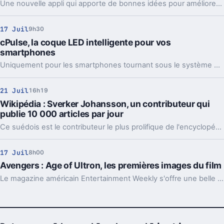
Une nouvelle appli qui apporte de bonnes idées pour améliorer le confort de lecture des podcasts
17 Juil
9h30
cPulse, la coque LED intelligente pour vos
smartphones
Uniquement pour les smartphones tournant sous le système d'exploitation Android KitKat.
21 Juil
16h19
Wikipédia : Sverker Johansson, un contributeur qui
publie 10 000 articles par jour
Ce suédois est le contributeur le plus prolifique de l'encyclopédie mise en place par l'organisation américaine Wikimedia Foundation.
17 Juil
8h00
Avengers : Age of Ultron, les premières images du film
Le magazine américain Entertainment Weekly s'offre une belle exclusivité : une couverte et les premières images de la suite d'Avengers.