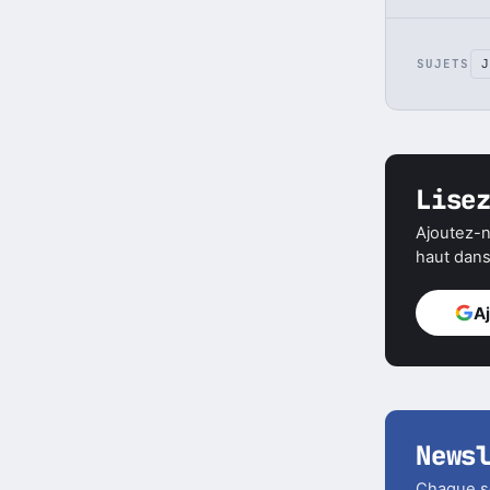
SUJETS
J
Lise
Ajoutez-n
haut dans 
A
News