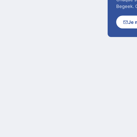
Chaque soi
Begeek. C
Je 