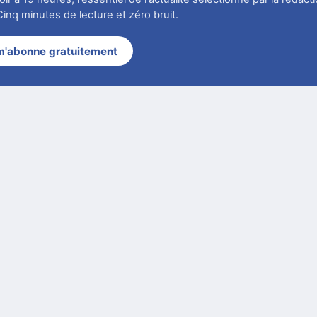
r à 19 heures, l'essentiel de l'actualité sélectionné par la rédact
inq minutes de lecture et zéro bruit.
m'abonne gratuitement