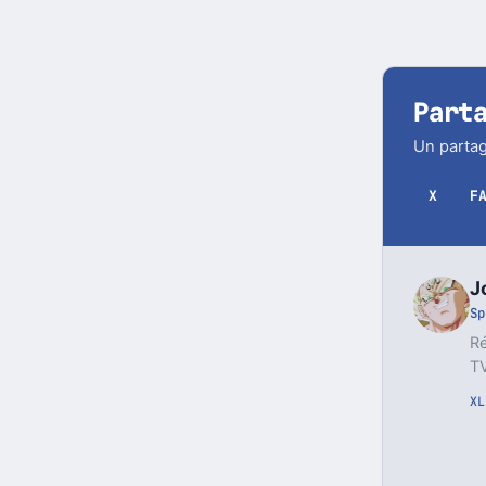
Part
Un partag
X
F
J
Sp
Ré
TV
X
L