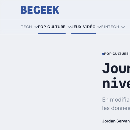
TECH
POP CULTURE
JEUX VIDÉO
FINTECH
POP CULTURE
Jou
niv
En modifia
les donné
Jordan Servan