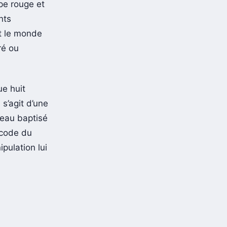
pe rouge et
nts
nt le monde
ré ou
ue huit
 s’agit d’une
veau baptisé
 code du
pulation lui