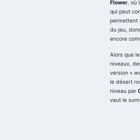
Flower
, où
qui peut co
permettent 
du jeu, don
encore comm
Alors que le
niveaux, des
version «
wo
le désert ro
niveau par
vaut le su