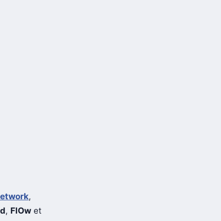
Network
,
ud
,
FlOw
et