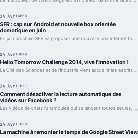
Le multijoueur de Watch Dogs est à l'honneur dans une vidéo détaillant 3 modes de jeu
24 Avr
14h50
SFR : cap sur Android et nouvelle box orientée
domotique en juin
En juin prochain SFR va proposer une nouvelle box Internet tournée vers la domotique. La firme songe également à adopter davantage Android.
24 Avr
13h46
Hello Tomorrow Challenge 2014, vive l’innovation !
La Cité des Sciences et de l’industrie vient accueillir les esprits les plus brillants qui créent le monde de demain. Nous étions sur place.
24 Avr
11h21
Comment désactiver la lecture automatique des
vidéos sur Facebook ?
Les vidéos de chats funambules qui se lancent toutes seules, c'est sympa mais ça devient pénible...
24 Avr
11h20
La machine à remonter le temps de Google Street View