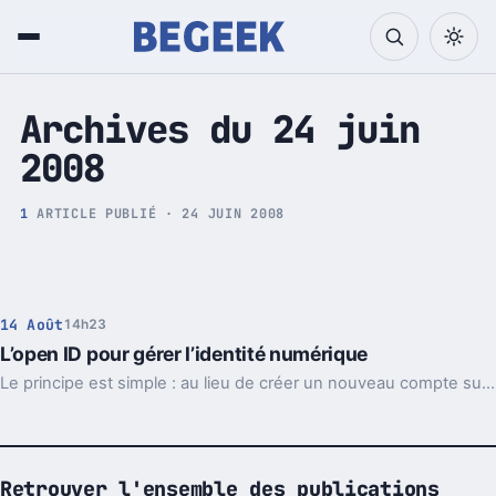
Tech et Pop culture
Archives du 24 juin
2008
1
ARTICLE PUBLIÉ · 24 JUIN 2008
14 Août
14h23
L’open ID pour gérer l’identité numérique
Le principe est simple : au lieu de créer un nouveau compte sur chaque nouveau site que l'internaute visite, il crée un identifiant unique (un OpenID) chez un fournisseur d’adresse OpenID.
Retrouver l'ensemble des publications