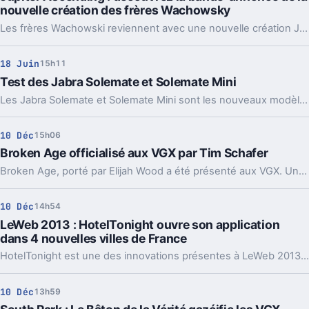
nouvelle création des frères Wachowsky
Les frères Wachowski reviennent avec une nouvelle création Jupiter Ascending. Voici la 1ère bande-annonce.
18 Juin
15h11
Test des Jabra Solemate et Solemate Mini
Les Jabra Solemate et Solemate Mini sont les nouveaux modèles d'enceintes de Jabra, petites mais puissantes, découvrez notre test.
10 Déc
15h06
Broken Age officialisé aux VGX par Tim Schafer
Broken Age, porté par Elijah Wood a été présenté aux VGX. Un petit bijou graphique.
10 Déc
14h54
LeWeb 2013 : HotelTonight ouvre son application
dans 4 nouvelles villes de France
HotelTonight est une des innovations présentes à LeWeb 2013 à Paris.
10 Déc
13h59