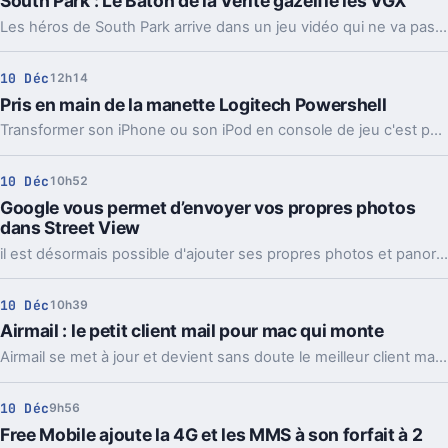
South Park : Le Bâton de la Vérité gazéifie les VGX
Les héros de South Park arrive dans un jeu vidéo qui ne va pas sentir la rose.
10 Déc
12h14
Pris en main de la manette Logitech Powershell
Transformer son iPhone ou son iPod en console de jeu c'est possible avec la manette Logitech Powershell !
10 Déc
10h52
Google vous permet d’envoyer vos propres photos
dans Street View
il est désormais possible d'ajouter ses propres photos et panoramas dans Google Street View
10 Déc
10h39
Airmail : le petit client mail pour mac qui monte
Airmail se met à jour et devient sans doute le meilleur client mail alternatif pour MacOS !
10 Déc
9h56
Free Mobile ajoute la 4G et les MMS à son forfait à 2