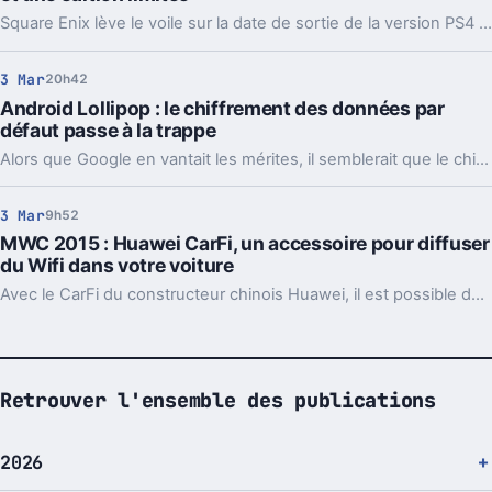
Square Enix lève le voile sur la date de sortie de la version PS4 de Final Fantasy X/X-2 HD, tout en annonçant un bonus de précommande.
3 Mar
20h42
Android Lollipop : le chiffrement des données par
défaut passe à la trappe
Alors que Google en vantait les mérites, il semblerait que le chiffrement des données ne soit plus activé par défaut avec Lollipop.
3 Mar
9h52
MWC 2015 : Huawei CarFi, un accessoire pour diffuser
du Wifi dans votre voiture
Avec le CarFi du constructeur chinois Huawei, il est possible de profiter du Wifi dans votre voiture.
Retrouver l'ensemble des publications
2026