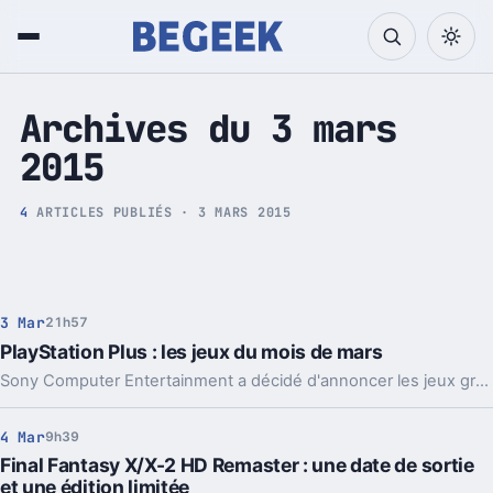
Tech et Pop culture
Archives du 3 mars
2015
4
ARTICLES PUBLIÉS · 3 MARS 2015
3 Mar
21h57
PlayStation Plus : les jeux du mois de mars
Sony Computer Entertainment a décidé d'annoncer les jeux gratuits du PlayStation Plus pour le mois de mars.
4 Mar
9h39
Final Fantasy X/X-2 HD Remaster : une date de sortie
et une édition limitée