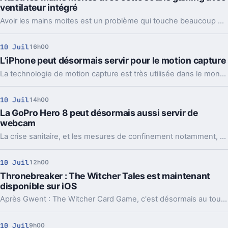
ventilateur intégré
Avoir les mains moites est un problème qui touche beaucoup de monde. Certains en souffrent au quotidien, d'autres seulement après certaines activités. Jouer aux jeux vidéo à la souris, par exemple, peut laisser les mains moites...
10 Juil
16h00
L’iPhone peut désormais servir pour le motion capture
La technologie de motion capture est très utilisée dans le monde du cinéma et du jeu vidéo. C'est le moyen le plus simple de transcrire des gestuelles humaines aux personnages numériques. Et désormais, l'opération est possible avec un simple iPhone.
10 Juil
14h00
La GoPro Hero 8 peut désormais aussi servir de
webcam
La crise sanitaire, et les mesures de confinement notamment, auront entrainé un certain nombre de transformations dans le monde du travail. Le télétravail est plus sollicité que jamais. L'occasion, pour certains, de s'équiper en webcam.
10 Juil
12h00
Thronebreaker : The Witcher Tales est maintenant
disponible sur iOS
Après Gwent : The Witcher Card Game, c'est désormais au tour du standalone Thronebreaker : The Witcher Tales d'arriver sur les smartphones.
10 Juil
9h00