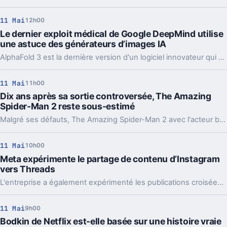
11 Mai
12h00
Le dernier exploit médical de Google DeepMind utilise
une astuce des générateurs d’images IA
AlphaFold 3 est la dernière version d'un logiciel innovateur qui a déjà catalogué plus de 200 millions de protéines dans ses versions antérieures.
11 Mai
11h00
Dix ans après sa sortie controversée, The Amazing
Spider-Man 2 reste sous-estimé
Malgré ses défauts, The Amazing Spider-Man 2 avec l'acteur britanno-américain Andrew Garfield offre une expérience cinématographique riche en émotions et en spectacle.
11 Mai
10h00
Meta expérimente le partage de contenu d’Instagram
vers Threads
L'entreprise a également expérimenté les publications croisées depuis Facebook.
11 Mai
9h00
Bodkin de Netflix est-elle basée sur une histoire vraie