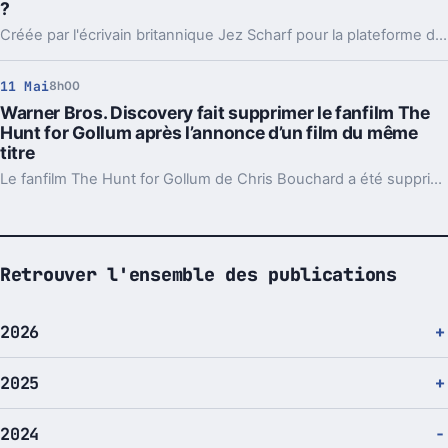
?
Créée par l'écrivain britannique Jez Scharf pour la plateforme de streaming Netflix, Bodkin est une œuvre entièrement fictive qui tourne autour d'un podcast de crime.
11 Mai
8h00
Warner Bros. Discovery fait supprimer le fanfilm The
Hunt for Gollum après l’annonce d’un film du même
titre
Le fanfilm The Hunt for Gollum de Chris Bouchard a été supprimé par Warner Bros. Discovery pour ne pas impacter le film The Hunt for Gollum du réalisateur Andy Serkis.
Retrouver l'ensemble des publications
2026
2025
2024