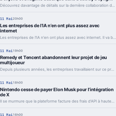
Découvrez davantage de détails sur la dernière collaboration du succès d'horreur la semaine prochaine.
11 Mai
20h00
Les entreprises de l’IA n’en ont plus assez avec
internet
Les entreprises de l'IA n'en ont plus assez avec internet. Il va bientôt falloir composer avec une pénurie de contenus de grande qualité. Que faire alors ?
11 Mai
19h00
Remedy et Tencent abandonnent leur projet de jeu
multijoueur
Depuis plusieurs années, les entreprises travaillaient sur ce projet qu'elles ont réorienté l'année dernière.
11 Mai
18h00
Nintendo cesse de payer Elon Musk pour l’intégration
de X
Il se murmure que la plateforme facture des frais d'API à hauteur de 42 000 dollars par mois.
11 Mai
16h00