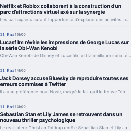
Netflix et Roblox collaborent à la construction d’un
parc d’attractions virtuel axé sur la synergie
Les participants auront l'opportunité d'explorer des activités inspirées de Stranger Things, One Piece et Rebel Moon.
11 Mai
15h00
Lucasfilm révèle les impressions de George Lucas sur
la série Obi-Wan Kenobi
Obi-Wan Kenobi de Disney et Lucasfilm est la meilleure série télévisée dans l'univers Star Wars pour George Lucas.
11 Mai
14h00
Jack Dorsey accuse Bluesky de reproduire toutes ses
erreurs commises à Twitter
Il a une préférence pour Nostr, malgré le fait qu'il le trouve "étrange et difficile à utiliser".
11 Mai
13h00
Sebastian Stan et Lily James se retrouvent dans un
nouveau thriller psychologique
Le réalisateur Christian Tafdrup enrôle Sebastian Stan et Lily James pour Let the Evil Go West.