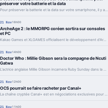
préserver votre batterie et la data
Pour préserver la batterie et la data sur votre smartphone, il y a plusieurs méthodes. L'une d'entre elles consiste à empêcher l'actualisation des apps en arrière-plan. Voici comment procéder.
21 Nov
16h00
ArcheAge 2 : le MMORPG coréen sortira sur consoles
et PC
Kakao Games et XLGAMES officialisent le développement d'ArcheAge 2 avec le moteur graphique Unreal Engine 5.
21 Nov
14h00
Doctor Who : Millie Gibson sera la compagne de Ncuti
Gatwa
L'actrice anglaise Millie Gibson incarnera Ruby Sunday dans la série télévisée Doctor Who en 2023.
21 Nov
12h00
OCS pourrait se faire racheter par Canal+
La chaîne cryptée Canal+ est en négociations exclusives pour acquérir OCS, le deuxième plus grand service de télévision payante en France.
21 Nov
11h00