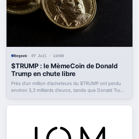
Begeek
· 07 Juil · 14h00
$TRUMP : le MèmeCoin de Donald
Trump en chute libre
Près d’un million d’acheteurs du $TRUMP ont perdu
environ 3,3 milliards d’euros, tandis que Donald Trump
a déclaré des gains colossaux.