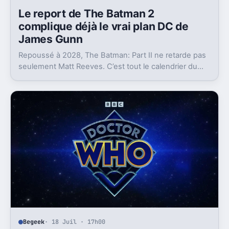
Le report de The Batman 2
complique déjà le vrai plan DC de
James Gunn
Repoussé à 2028, The Batman: Part II ne retarde pas
seulement Matt Reeves. C’est tout le calendrier du
Batman du DCU qui se retrouve coincé.
Begeek
· 18 Juil · 17h00