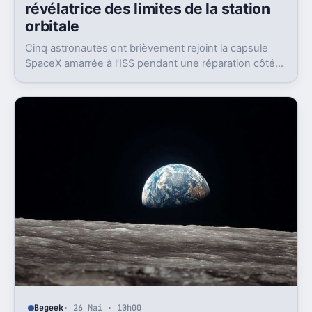
révélatrice des limites de la station
orbitale
Cinq astronautes ont brièvement rejoint la capsule
SpaceX amarrée à l’ISS pendant une réparation côté
russe. L’épisode relance la question d’une station
vieillissante.
Begeek
· 26 Mai · 10h00