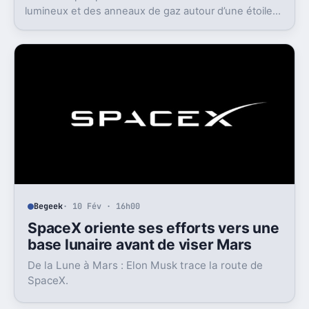
lumineux et des anneaux de gaz autour d’une étoile
mourante.
Begeek
· 10 Fév · 16h00
SpaceX oriente ses efforts vers une
base lunaire avant de viser Mars
De la Lune à Mars : Elon Musk trace la route de
SpaceX.