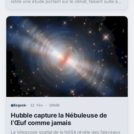
retiré une étude portant sur le climat, faisant suite à
des protestations émanant du camp républicain.
Cette décision souligne la pression politique
croissante autour des questions de recherche
scientifique sur le climat.
Begeek
· 12 Fév · 10h00
Hubble capture la Nébuleuse de
l’Œuf comme jamais
Le télescope spatial de la NASA révèle des faisceaux