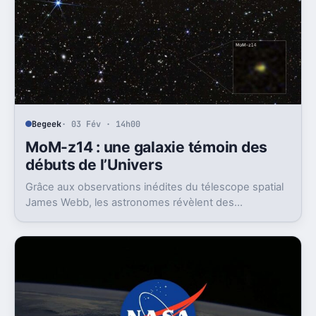
Begeek
· 03 Fév · 14h00
MoM-z14 : une galaxie témoin des
débuts de l’Univers
Grâce aux observations inédites du télescope spatial
James Webb, les astronomes révèlent des
informations précieuses sur les premiers instants de
l’Univers, offrant une compréhension enrichie de la
formation des premières étoiles et galaxies.