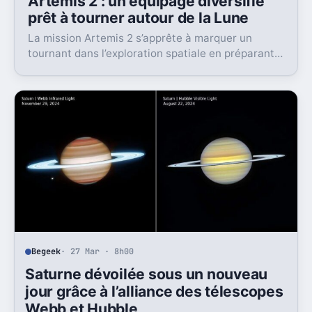
Artemis 2 : un équipage diversifié
prêt à tourner autour de la Lune
La mission Artemis 2 s’apprête à marquer un
tournant dans l’exploration spatiale en préparant
le retour d’astronautes autour de la Lune, une
première depuis plus de cinquante ans, avec des
ambitions renouvelées pour l’avenir lunaire.
Begeek
· 27 Mar · 8h00
Saturne dévoilée sous un nouveau
jour grâce à l’alliance des télescopes
Webb et Hubble