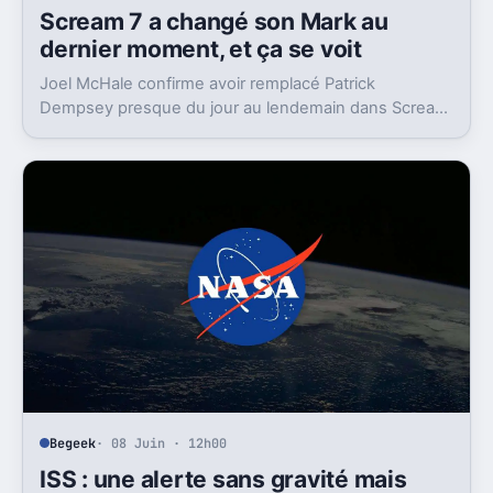
Scream 7 a changé son Mark au
dernier moment, et ça se voit
Joel McHale confirme avoir remplacé Patrick
Dempsey presque du jour au lendemain dans Scream
7. Un détail de tournage éclaire ce faux raccord
gênant.
Begeek
· 08 Juin · 12h00
ISS : une alerte sans gravité mais