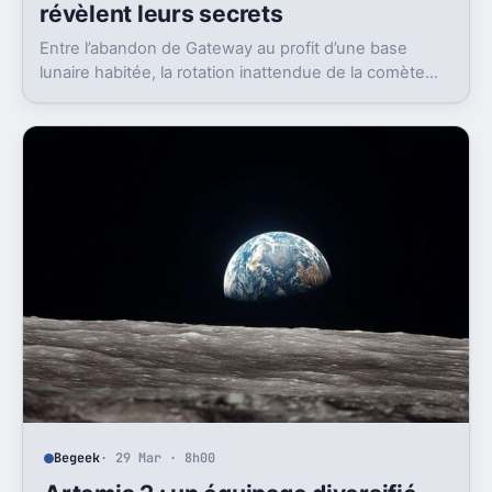
révèlent leurs secrets
Entre l’abandon de Gateway au profit d’une base
lunaire habitée, la rotation inattendue de la comète
41P et les images inédites de Saturne par Hubble et
Webb, l’actualité spatiale offre un panorama fascinant
des découvertes et ambitions humaines dans le
système solaire.
Begeek
· 29 Mar · 8h00