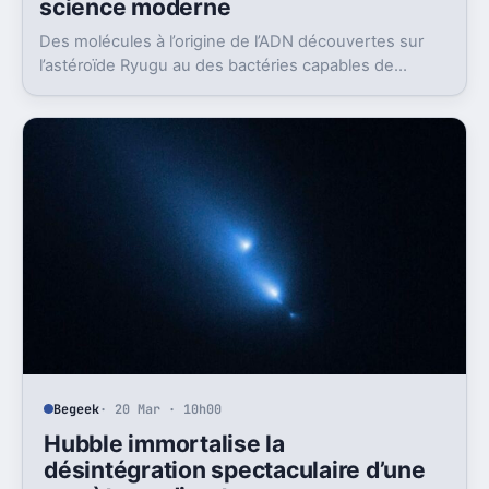
science moderne
Des molécules à l’origine de l’ADN découvertes sur
l’astéroïde Ryugu au des bactéries capables de
digérer des déchets plastiques : tour d’horizon des
avancées récentes qui éclairent la recherche sur la
vie et l’environnement.
Begeek
· 20 Mar · 10h00
Hubble immortalise la
désintégration spectaculaire d’une