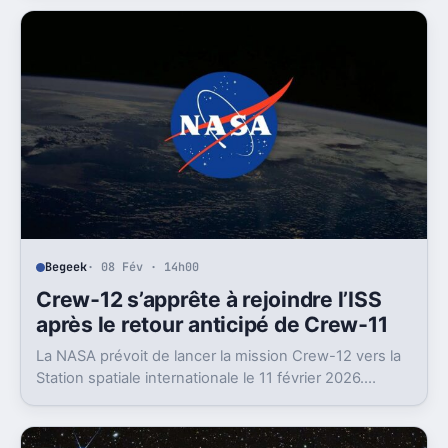
Begeek
· 08 Fév · 14h00
Crew‑12 s’apprête à rejoindre l’ISS
après le retour anticipé de Crew‑11
La NASA prévoit de lancer la mission Crew-12 vers la
Station spatiale internationale le 11 février 2026.
Quatre astronautes rejoindront ainsi l’ISS pour
poursuivre les recherches scientifiques et assurer la
relève de l’équipage actuellement en place.