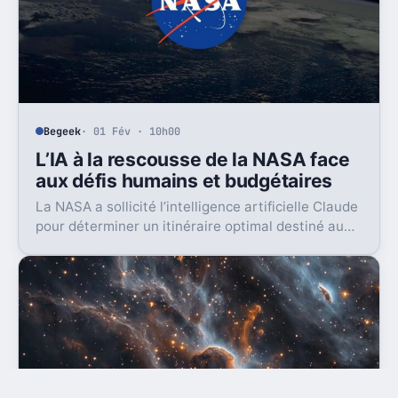
Begeek
· 01 Fév · 10h00
L’IA à la rescousse de la NASA face
aux défis humains et budgétaires
La NASA a sollicité l’intelligence artificielle Claude
pour déterminer un itinéraire optimal destiné au
rover Perseverance, actuellement en mission sur
la planète Mars. Cette collaboration vise à
améliorer la navigation robotique dans
l’exploration martienne.