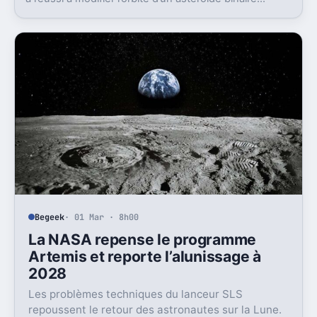
autour du Soleil. Cette prouesse technique, réalisée
par la mission DART de la NASA, marque une étape
majeure en matière de défense planétaire.
Begeek
· 01 Mar · 8h00
La NASA repense le programme
Artemis et reporte l’alunissage à
2028
Les problèmes techniques du lanceur SLS
repoussent le retour des astronautes sur la Lune.