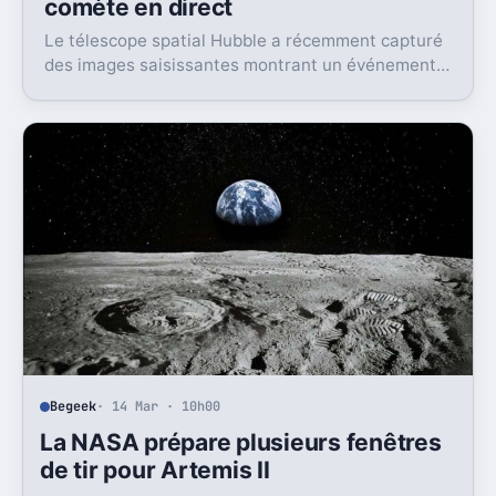
comète en direct
Le télescope spatial Hubble a récemment capturé
des images saisissantes montrant un événement
astronomique rare : la désintégration progressive
d’une comète, révélant en détail le processus
complexe de fragmentation de ce corps céleste
fragile.
Begeek
· 14 Mar · 10h00
La NASA prépare plusieurs fenêtres
de tir pour Artemis II