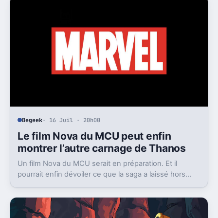
Begeek
· 16 Juil · 20h00
Le film Nova du MCU peut enfin
montrer l’autre carnage de Thanos
Un film Nova du MCU serait en préparation. Et il
pourrait enfin dévoiler ce que la saga a laissé hors
champ, la destruction de Xandar par Thanos.