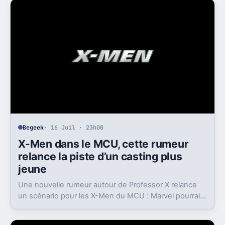
Begeek
· 16 Juil · 23h00
X-Men dans le MCU, cette rumeur
relance la piste d’un casting plus
jeune
Une nouvelle rumeur autour de Professor X relance
un scénario pour les X-Men du MCU : Marvel pourrait
miser sur une équipe bien plus jeune que prévu.