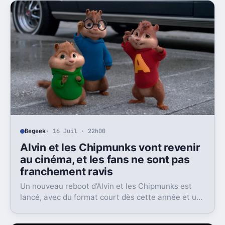
Begeek
· 16 Juil · 22h00
Alvin et les Chipmunks vont revenir
au cinéma, et les fans ne sont pas
franchement ravis
Un nouveau reboot d’Alvin et les Chipmunks est
lancé, avec du format court dès cette année et un
film en 2028. Le problème, c’est la réaction très
froide du public.