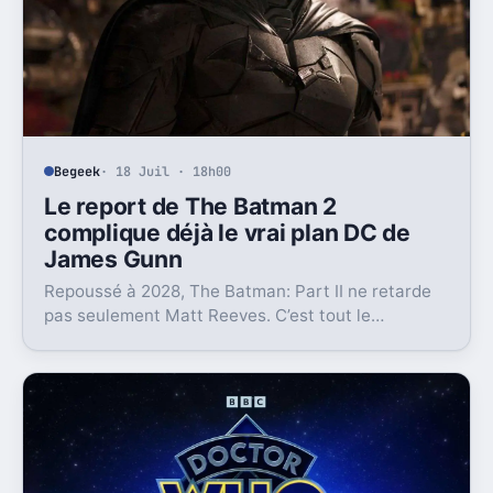
Begeek
· 18 Juil · 18h00
Le report de The Batman 2
complique déjà le vrai plan DC de
James Gunn
Repoussé à 2028, The Batman: Part II ne retarde
pas seulement Matt Reeves. C’est tout le
calendrier du Batman du DCU qui se retrouve
coincé.