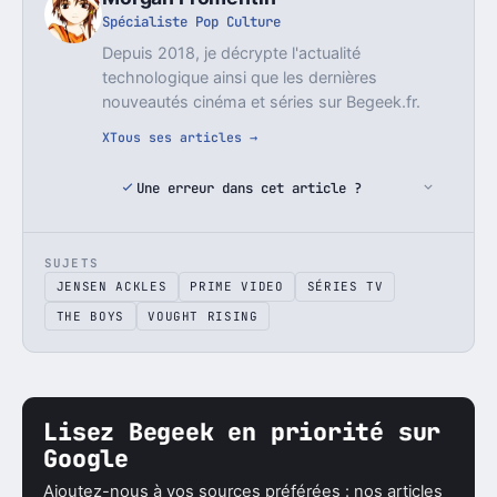
Spécialiste Pop Culture
Depuis 2018, je décrypte l'actualité
technologique ainsi que les dernières
nouveautés cinéma et séries sur Begeek.fr.
X
Tous ses articles →
Une erreur dans cet article ?
SUJETS
JENSEN ACKLES
PRIME VIDEO
SÉRIES TV
THE BOYS
VOUGHT RISING
Lisez Begeek en priorité sur
Google
Ajoutez-nous à vos sources préférées : nos articles