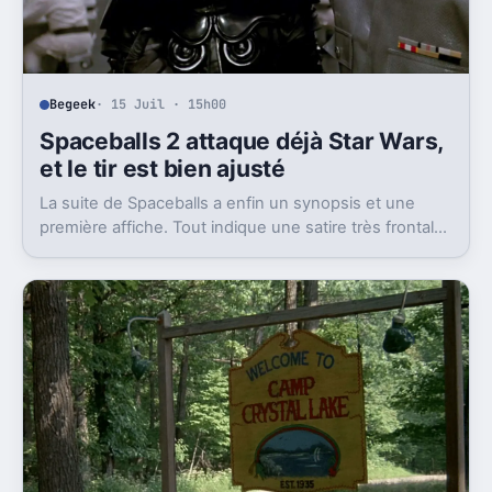
Begeek
· 15 Juil · 15h00
Spaceballs 2 attaque déjà Star Wars,
et le tir est bien ajusté
La suite de Spaceballs a enfin un synopsis et une
première affiche. Tout indique une satire très frontale
de Star Wars version Disney.