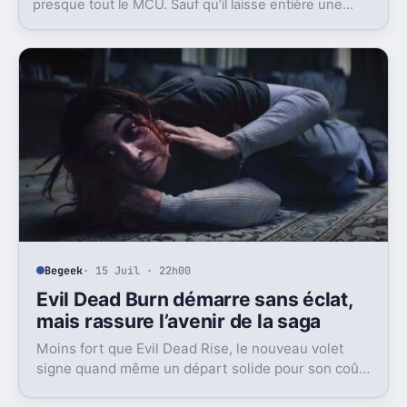
Le premier visuel de Avengers: Doomsday réunit
presque tout le MCU. Sauf qu’il laisse entière une
question gênante: où est passée l’équipe de Sam
Wilson ?
Begeek
· 15 Juil · 22h00
Evil Dead Burn démarre sans éclat,
mais rassure l’avenir de la saga
Moins fort que Evil Dead Rise, le nouveau volet
signe quand même un départ solide pour son coût.
Et c’est sans doute le vrai signal pour la franchise.