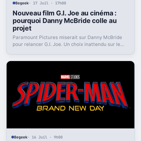
Begeek
· 17 Juil · 17h00
Nouveau film G.I. Joe au cinéma :
pourquoi Danny McBride colle au
projet
Paramount Pictures miserait sur Danny McBride
pour relancer G.I. Joe. Un choix inattendu sur le
papier, mais loin d’être absurde.