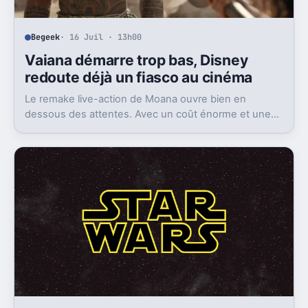
Begeek
· 16 Juil · 13h00
Vaiana démarre trop bas, Disney
redoute déjà un fiasco au cinéma
Le remake live-action de Moana ouvre bien en
dessous des attentes. Avec un coût énorme et une
concurrence féroce, Disney peut perdre très gros au
box-office.