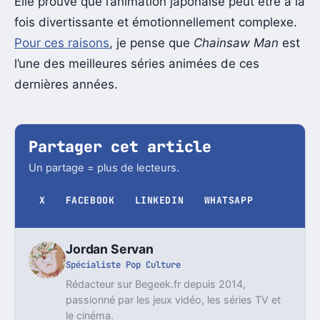
Elle prouve que l’animation japonaise peut être à la
fois divertissante et émotionnellement complexe.
Pour ces raisons
, je pense que
Chainsaw Man
est
l’une des meilleures séries animées de ces
dernières années.
Partager cet article
Un partage = plus de lecteurs.
X
FACEBOOK
LINKEDIN
WHATSAPP
Jordan Servan
Spécialiste Pop Culture
Rédacteur sur Begeek.fr depuis 2014,
passionné par les jeux vidéo, les séries TV et
le cinéma.