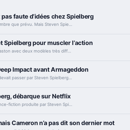
st pas faute d’idées chez Spielberg
Le film a eu un vrai projet de suite, bien plus sombre que prévu. Mais Steven Spielberg comme les acteurs d’origine refusent toujours d’y toucher.
t Spielberg pour muscler l’action
La saison 4 de Reacher affine ses scènes de baston avec deux modèles très différents, Batman et Indiana Jones. Et ça change pas mal de choses.
r Deep Impact avant Armageddon
Avant d’être confié à Mimi Leder, Deep Impact devait passer par Steven Spielberg. Un changement dicté par une course contre Armageddon.
lberg, débarque sur Netflix
Les cinq saisons de Falling Skies, série de science-fiction produite par Steven Spielberg, sont désormais disponibles sur Netflix.
 mais Cameron n’a pas dit son dernier mot