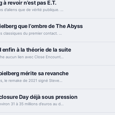
 à revoir n’est pas E.T.
Le nouveau film de Steven Spielberg parle moins d’aliens que de vérité publique. Et c’est pour ça que le bon double programme, c’est The Post.
ielberg que l’ombre de The Abyss
Le nouveau film de Steven Spielberg évoque les classiques du premier contact. Mais son vrai cousin, plus discret, serait plutôt The Abyss de James Cameron.
enfin à la théorie de la suite
Le nouveau film SF de Steven Spielberg ne cache aucun lien avec Close Encounters of the Third Kind. Mais la rumeur disait quelque chose de son cinéma.
pielberg mérite sa revanche
Boudé en salles malgré de très bonnes critiques, le remake de 2021 signé Steven Spielberg s’impose pourtant comme une relecture plus solide du classique.
sclosure Day déjà sous pression
Le nouveau film SF de Steven Spielberg vise environ 31 à 35 millions d’euros au démarrage. Un test grandeur nature pour un été 2026 qui patine.