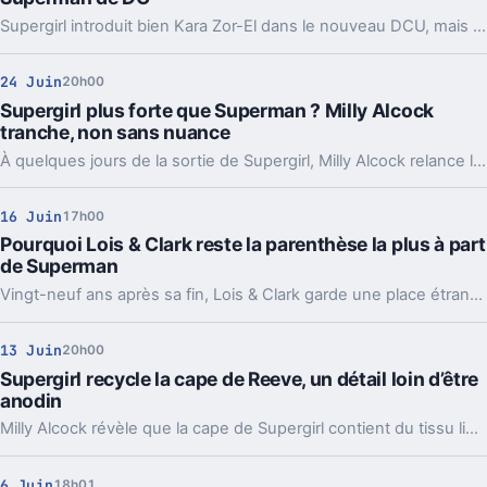
Supergirl introduit bien Kara Zor-El dans le nouveau DCU, mais sans baliser le terrain pour Man of Tomorrow. Et c’est loin d’être anodin.
24 Juin
20h00
Supergirl plus forte que Superman ? Milly Alcock
tranche, non sans nuance
À quelques jours de la sortie de Supergirl, Milly Alcock relance le duel avec Superman. Son verdict est clair, mais la vraie différence est ailleurs.
16 Juin
17h00
Pourquoi Lois & Clark reste la parenthèse la plus à part
de Superman
Vingt-neuf ans après sa fin, Lois & Clark garde une place étrange dans l’histoire de Superman. La série a mis le couple au centre, pas seulement le costume.
13 Juin
20h00
Supergirl recycle la cape de Reeve, un détail loin d’être
anodin
Milly Alcock révèle que la cape de Supergirl contient du tissu lié au Superman de Christopher Reeve. Un hommage très concret à l’histoire de DC.
6 Juin
18h01