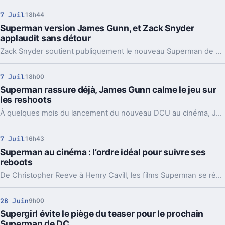
7 Juil
18h44
Superman version James Gunn, et Zack Snyder
applaudit sans détour
Zack Snyder soutient publiquement le nouveau Superman de James Gunn. Un signal fort, alors que les deux réalisateurs avancent aussi sur leurs projets.
7 Juil
18h00
Superman rassure déjà, James Gunn calme le jeu sur
les reshoots
À quelques mois du lancement du nouveau DCU au cinéma, James Gunn tranche les rumeurs autour de Superman et promet un David Corenswet très solide.
7 Juil
16h43
Superman au cinéma : l’ordre idéal pour suivre ses
reboots
De Christopher Reeve à Henry Cavill, les films Superman se répondent plus qu’ils ne se suivent. Voilà l’ordre le plus clair pour s’y retrouver.
28 Juin
9h00
Supergirl évite le piège du teaser pour le prochain
Superman de DC