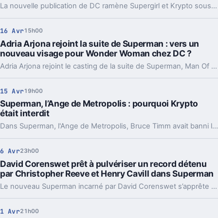
La nouvelle publication de DC ramène Supergirl et Krypto sous les projecteurs à l’approche de leur retour cinématographique en 2026. Cependant, cette actualité contraste avec la déception ressentie lors de la célébration récente du Superman Day.
16 Avr
15h00
Adria Arjona rejoint la suite de Superman : vers un
nouveau visage pour Wonder Woman chez DC ?
Adria Arjona rejoint le casting de la suite de Superman, Man Of Tomorrow. Cette annonce relance les spéculations sur son éventuel rôle de Wonder Woman dans l’univers DC, attisant la curiosité des fans et du public.
15 Avr
19h00
Superman, l’Ange de Metropolis : pourquoi Krypto
était interdit
Dans Superman, l'Ange de Metropolis, Bruce Timm avait banni le chien Krypto de la série. Le personnage n'apparaît finalement qu'en caméo dans l'épisode pilote.
6 Avr
23h00
David Corenswet prêt à pulvériser un record détenu
par Christopher Reeve et Henry Cavill dans Superman
Le nouveau Superman incarné par David Corenswet s’apprête à marquer l’histoire du personnage en battant un record jusque-là détenu par Christopher Reeve et Henry Cavill, promettant ainsi une nouvelle ère pour l’Homme d’Acier au cinéma.
1 Avr
21h00