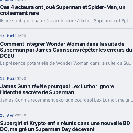
Ces 4 acteurs ont joué Superman et Spider-Man, un
croisement rare
Ils ne sont que quatre à avoir incarné à la fois Superman et Spider-Man. Un détail de casting en apparence, mais révélateur du poids de l’animation et du jeu vidéo.
14 Mai
11h00
Comment intégrer Wonder Woman dans la suite de
Superman par James Gunn sans répéter les erreurs du
DCEU
La présence potentielle de Wonder Woman dans la suite du Superman de James Gunn suscite l'intérêt des fans, qui espèrent une intégration réussie du personnage sans retomber dans les erreurs narratives déjà commises dans l’univers cinématographique DC.
11 Mai
13h00
James Gunn révèle pourquoi Lex Luthor ignore
l’identité secrète de Superman
James Gunn a récemment expliqué pourquoi Lex Luthor, malgré son intelligence redoutable, ignore encore la véritable identité de Superman. Cette révélation éclaire un point clé de l’intrigue qui fascine les fans depuis des décennies.
20 Avr
23h00
Supergirl et Krypto enfin réunis dans une nouvelle BD
DC, malgré un Superman Day décevant