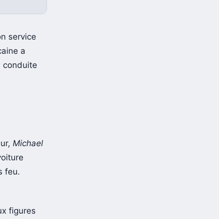
n service
caine a
a conduite
s
eur,
Michael
oiture
s feu.
ux figures