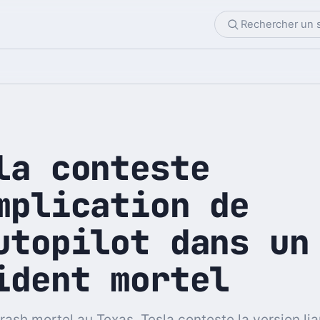
la conteste
mplication de
utopilot dans un
ident mortel
rash mortel au Texas, Tesla conteste la version lia