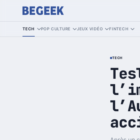
TECH
POP CULTURE
JEUX VIDÉO
FINTECH
TECH
Tes
l’i
l’A
acc
Après un c