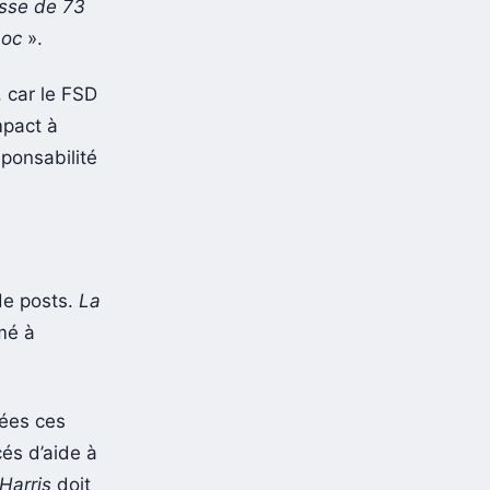
esse de 73
choc
».
, car le FSD
impact à
sponsabilité
de posts.
La
rmé à
cées ces
és d’aide à