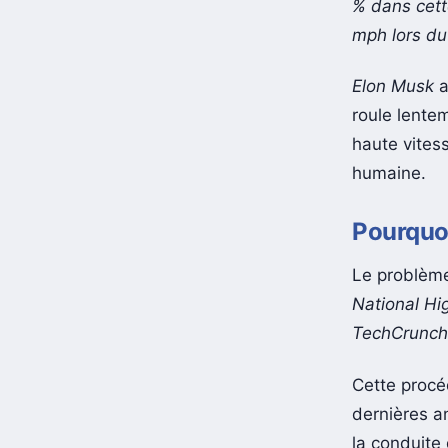
% dans cett
mph lors du
Elon Musk
a
roule lentem
haute vites
humaine.
Pourquoi 
Le problème
National Hi
TechCrunch
Cette procé
dernières a