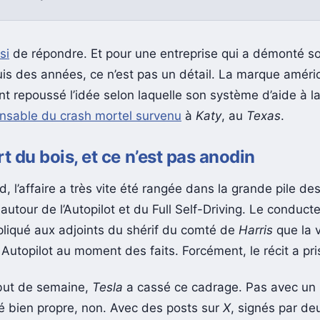
si
de répondre. Et pour une entreprise qui a démonté so
is des années, ce n’est pas un détail. La marque améri
t repoussé l’idée selon laquelle son système d’aide à l
nsable du crash mortel survenu
à
Katy
, au
Texas
.
rt du bois, et ce n’est pas anodin
 l’affaire a très vite été rangée dans la grande pile de
utour de l’Autopilot et du Full Self-Driving. Le conduct
pliqué aux adjoints du shérif du comté de
Harris
que la v
 Autopilot au moment des faits. Forcément, le récit a pri
but de semaine,
Tesla
a cassé ce cadrage. Pas avec un
bien propre, non. Avec des posts sur
X
, signés par de