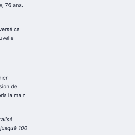
nt de
a
, 76 ans.
aversé ce
uvelle
ier
rsion de
ris la main
alisé
jusqu’à 100