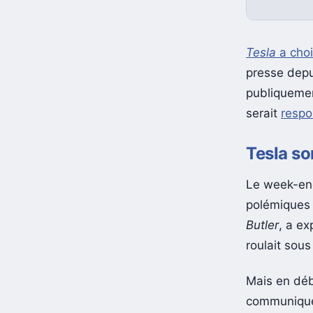
Tesla
a choi
presse depu
publiquemen
serait
respo
Tesla so
Le week-end,
polémiques a
Butler
, a ex
roulait sous
Mais en dé
communiqué 