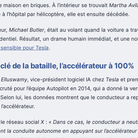
emaine dernière, une
Tesla Model 3
a quitté la route ava
 maison en briques. À l’intérieur se trouvait
Martha Avil
à l’hôpital par hélicoptère, elle est ensuite décédée.
eur,
Michael Butler
, était au volant quand la voiture a tr
identiel. Résultat, un drame humain immédiat, et une no
a sensible pour
Tesla
.
clé de la bataille, l’accélérateur à 100%
 Elluswamy
, vice-président logiciel IA chez
Tesla
et prem
cruté pour l’équipe Autopilot en 2014, qui a donné la ve
. Selon lui, les données montrent que le conducteur a rep
l’accélérateur.
r le réseau social
X
: «
Dans ce cas, le conducteur a neutr
t la conduite autonome en appuyant sur l’accélérateur 