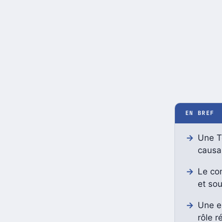
EN BREF
Une Te
causan
Le con
et sou
Une en
rôle r