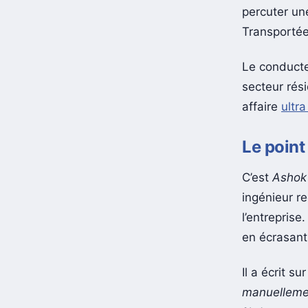
En fin de s
percuter une
Transportée 
Le conduct
secteur rés
affaire
ultr
Le point 
C’est
Ashok
ingénieur re
l’entreprise
en écrasant 
Il a écrit su
manuellemen