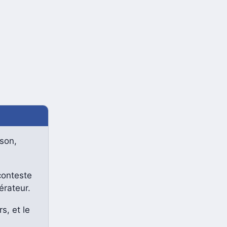
son,
conteste
érateur.
s, et le