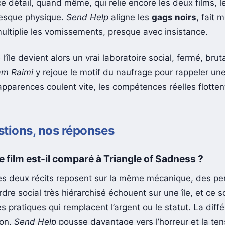
 ce détail, quand même, qui relie encore les deux films, l
tesque physique.
Send Help
aligne les
gags noirs
, fait 
multiplie les vomissements, presque avec insistance.
l’île devient alors un vrai laboratoire social, fermé, brut
m Raimi
y rejoue le motif du naufrage pour rappeler un
 apparences coulent vite, les compétences réelles flotte
tions, nos réponses
e film est-il comparé à Triangle of Sadness ?
es deux récits reposent sur la même mécanique, des p
rdre social très hiérarchisé échouent sur une île, et ce s
pratiques qui remplacent l’argent ou le statut. La diffé