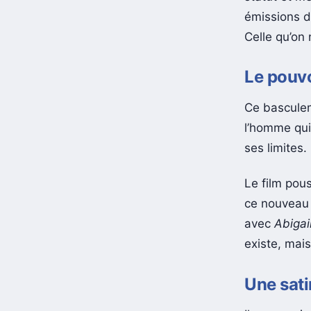
statut et m
émissions 
Celle qu’on 
Le pouvo
Ce basculem
l’homme qui
ses limites
Le film pou
ce nouvea
avec
Abigai
existe, mais
Une sati