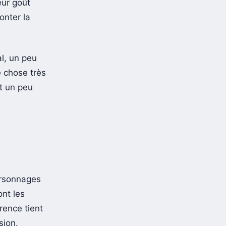
eur goût
monter la
al, un peu
e chose très
nt un peu
ersonnages
ont les
rence tient