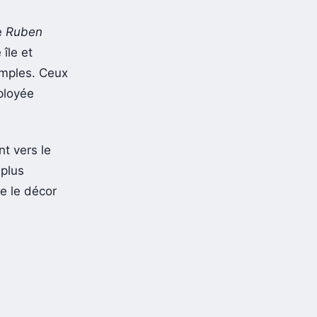
de
Ruben
 île et
imples. Ceux
ployée
t vers le
 plus
e le décor