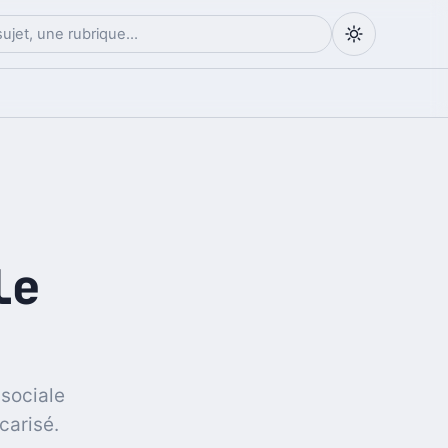
le
 sociale
carisé.