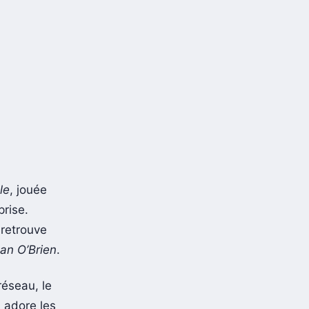
le
, jouée
prise.
 retrouve
an O’Brien
.
réseau, le