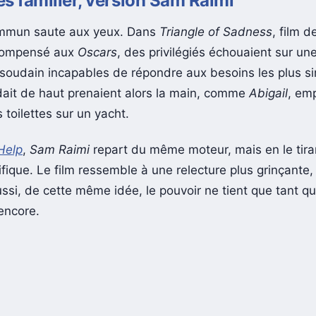
rès familier, version Sam Raimi
ommun saute aux yeux. Dans
Triangle of Sadness
, film 
ompensé aux
Oscars
, des privilégiés échouaient sur une
soudain incapables de répondre aux besoins les plus s
dait de haut prenaient alors la main, comme
Abigail
, em
toilettes sur un yacht.
Help
,
Sam Raimi
repart du même moteur, mais en le tiran
ifique. Le film ressemble à une relecture plus grinçante,
ssi, de cette même idée, le pouvoir ne tient que tant qu
 encore.