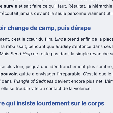
ême le golf de
Bradley
ne servent plus à rien.
Linda
, ell
de
survie
et sait faire ce qu’il faut. Résultat, la hiérarchie
n’écoutait jamais devient la seule personne vraiment util
ir change de camp, puis dérape
ent, c’est le cœur du film.
Linda
prend enfin de la plac
 la rabaissait, pendant que
Bradley
s’enfonce dans ses 
. Mais
Send Help
ne reste pas dans la simple revanche so
sse plus loin, jusqu’à une idée franchement plus sombre,
u
pouvoir
, quitte à envisager l’irréparable. C’est là que le 
l
dans
Triangle of Sadness
devient encore plus net. L’é
 elle se trouble vite au contact de la violence.
re qui insiste lourdement sur le corps