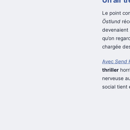
Un air t
Le point c
Östlund
réc
devenaient 
qu’on regar
chargée des 
Avec
Send 
thriller
horr
nerveuse au
social tient