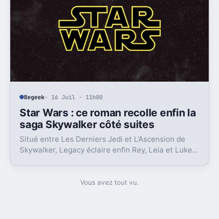
Begeek
· 16 Juil · 11h00
Star Wars : ce roman recolle enfin la
saga Skywalker côté suites
Situé entre Les Derniers Jedi et L’Ascension de
Skywalker, Legacy éclaire enfin Rey, Leia et Luke,
là où la postlogie laissait trop de vides.
Vous avez tout vu.