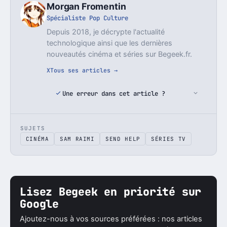
Morgan Fromentin
Spécialiste Pop Culture
Depuis 2018, je décrypte l'actualité
technologique ainsi que les dernières
nouveautés cinéma et séries sur Begeek.fr.
X
Tous ses articles →
Une erreur dans cet article ?
SUJETS
CINÉMA
SAM RAIMI
SEND HELP
SÉRIES TV
Lisez Begeek en priorité sur
Google
Ajoutez-nous à vos sources préférées : nos articles