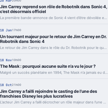
20 Mar
20h00
Jim Carrey reprend son rôle de Robotnik dans Sonic 4,
c’est désormais officiel
La première bande-annonce de Sonic 4 vient d’être dévoilée et confirme la participation de Jim Carrey dans le rôle du célèbre docteur Robotnik, ravivant ainsi l’intérêt des fans pour cette nouvelle aventure cinématographique inspirée du jeu vidéo.
18 Jan
17h00
Un tournant majeur pour le retour de Jim Carrey en Dr.
Robotnik dans Sonic 4
Le retour de Jim Carrey dans le rôle du Dr. Robotnik pour le quatrième volet de la saga Sonic connaît une évolution importante. De nouvelles informations viennent éclairer la participation de l’acteur dans cette suite très attendue par les fans.
18 Nov
10h00
The Mask : pourquoi aucune suite n’a vu le jour ?
Malgré un succès planétaire en 1994, The Mask n’a jamais eu de véritable suite, un choix lié à Jim Carrey et aux contraintes contractuelles.
18 Oct
21h00
Jim Carrey a failli rejoindre le casting de l’une des
franchises Disney les plus lucratives
L’acteur Jim Carrey a failli décrocher un rôle majeur dans l’une des franchises cinématographiques les plus lucratives produites par Disney, une opportunité qui aurait pu marquer un tournant significatif dans sa carrière déjà remarquable.