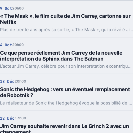
9 Oct
20h00
« The Mask », le film culte de Jim Carrey, cartonne sur
Netflix
Plus de trente ans après sa sortie, « The Mask », qui a révélé Jim Carrey dans les années 1990, figure désormais parmi les films les plus regardés sur Netflix.
4 Oct
20h00
Ce que pense réellement Jim Carrey de la nouvelle
interprétation du Sphinx dans The Batman
L’acteur Jim Carrey, célèbre pour son interprétation excentrique du Sphinx dans Batman Forever, a récemment réagi à la nouvelle version du personnage dans The Batman, marquant ainsi l’évolution du rôle à travers différentes générations de films.
18 Déc
20h00
Sonic the Hedgehog : vers un éventuel remplacement
de Robotnik ?
Le réalisateur de Sonic the Hedgehog évoque la possibilité de remplacer l'acteur incarnant Robotnik lors des prochaines adaptations cinématographiques.
12 Déc
17h00
Jim Carrey souhaite revenir dans Le Grinch 2 avec un
changement