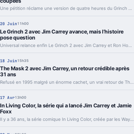
coupées
Une pétition réclame une version de quatre heures du Grinch avec scènes inédites, bonus remasterisés et nouveaux commentaires audio.
20 Juin
11h00
Le Grinch 2 avec Jim Carrey avance, mais l’histoire
pose question
Universal relance enfin Le Grinch 2 avec Jim Carrey et Ron Howard. Reste le vrai sujet, que raconter après une fin déjà bouclée ?
18 Juin
15h35
The Mask 2 avec Jim Carrey, un retour crédible après
31 ans
Refusé en 1995 malgré un énorme cachet, un vrai retour de The Mask refait surface. Et, cette fois, les bonnes personnes semblent enfin alignées.
17 Avr
13h00
In Living Color, la série qui a lancé Jim Carrey et Jamie
Foxx
Il y a 36 ans, la série comique In Living Color, créée par les Wayans, lançait les carrières de Jim Carrey et Jamie Foxx, futures grandes stars d'Hollywood.