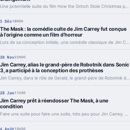
Une potentielle suite du film How the Grinch Stole Christmas pourrait faire revenir l'acteur américain Jim Carrey dans la peau de la célèbre créature fictive au poils vert.
1 Déc
18h00
The Mask : la comédie culte de Jim Carrey fut conçue
à l’origine comme un film d’horreur
Lors de sa conception initiale, une comédie classique de Jim Carrey était en réalité envisagée comme un film d'horreur.
30 Nov
22h00
Jim Carrey, alias le grand-père de Robotnik dans Sonic
3, a participé à la conception des prothèses
Jim Carrey, dans le rôle de Gerald, le grand-père de Robotnik dans Sonic 3, a montré un dévouement exceptionnel. Il s'est tellement immergé dans son personnage qu'il a participé à la conception des prothèses, ne négligeant aucun détail.
28 Jan
11h30
Jim Carrey prêt à réendosser The Mask, à une
condition
Faire une suite pour faire une suite, très peu pour Jim Carrey. Cependant, avec la bonne personne aux commandes, ce n'est pas exclu.
4 Août
15h30