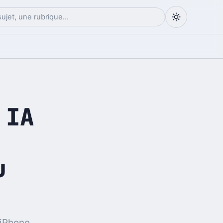
 IA
u
’iPhone