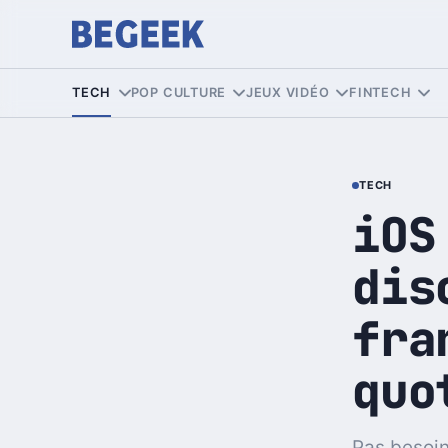
TECH
POP CULTURE
JEUX VIDÉO
FINTECH
TECH
iOS
dis
fra
quo
Pas besoin 