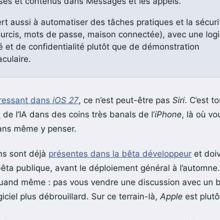
ses et contenus dans Messages et les appels.
ert aussi à automatiser des tâches pratiques et la sécuri
ourcis, mots de passe, maison connectée), avec une log
té et de confidentialité plutôt que de démonstration
culaire.
éressant dans
iOS 27
, ce n’est peut-être pas
Siri
. C’est to
e
de l’IA dans des coins très banals de l’
iPhone
, là où v
ans même y penser.
ns sont déjà
présentes dans la bêta développeur
et doiv
êta publique, avant le déploiement général à l’automne. 
 quand même : pas vous vendre une discussion avec un b
giciel plus débrouillard. Sur ce terrain-là,
Apple
est plutô