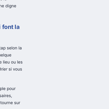
ène digne
 font la
ap selon la
uelque
 lieu ou les
rier
si vous
mple pour
saires,
 tourne sur