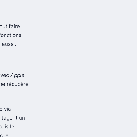
out faire
fonctions
 aussi.
 avec
Apple
one récupère
e via
rtagent un
puis le
c le