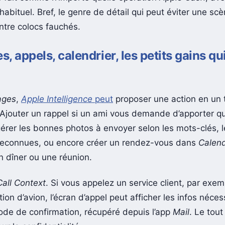
habituel. Bref, le genre de détail qui peut éviter une sc
ntre colocs fauchés.
, appels, calendrier, les petits gains qui
ages
,
Apple Intelligence
peut
proposer une action en un t
 Ajouter un rappel si un ami vous demande d’apporter q
érer les bonnes photos à envoyer selon les mots-clés, le
reconnues, ou encore créer un rendez-vous dans
Calend
n dîner ou une réunion.
Call Context
. Si vous appelez un service client, par exe
ion d’avion, l’écran d’appel peut afficher les infos néces
de de confirmation, récupéré depuis l’app
Mail
. Le tout