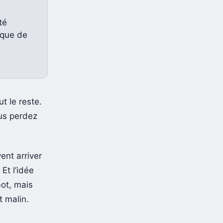
té
ique de
ut le reste.
ous perdez
ent arriver
Et l’idée
ot, mais
t malin.