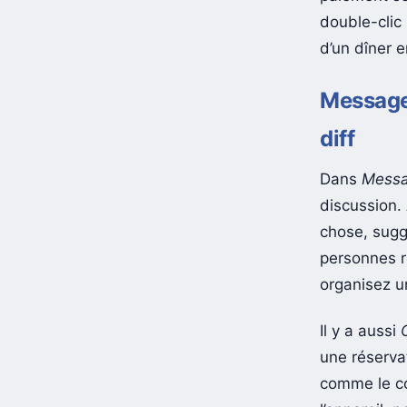
double-clic 
d’un dîner e
Messages
diff
Dans
Mess
discussion.
chose, sugg
personnes 
organisez u
Il y a aussi
une réservat
comme le co