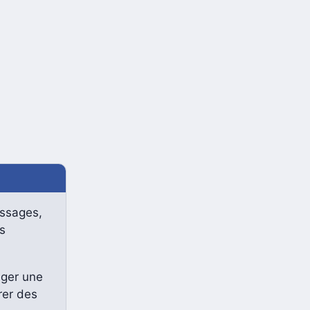
essages,
s
ager une
rer des