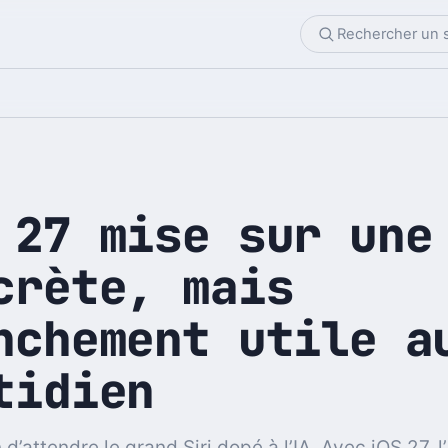
 27 mise sur une
crète, mais
nchement utile a
tidien
d’attendre le grand Siri dopé à l’IA. Avec iOS 27, l