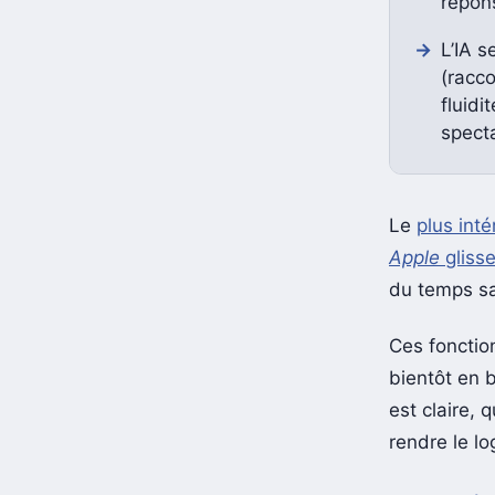
répon
L’IA s
(racc
fluidi
specta
Le
plus int
Apple
gliss
du temps s
Ces fonctio
bientôt en b
est claire,
rendre le lo