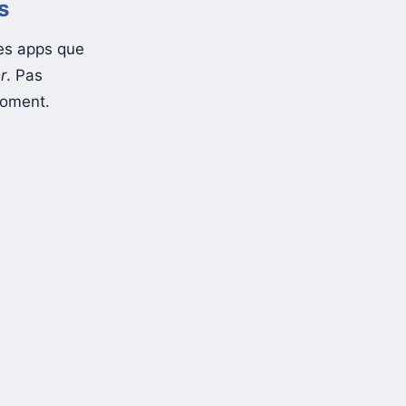
s
des apps que
r
. Pas
moment.