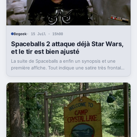
Begeek
· 15 Juil · 15h00
Spaceballs 2 attaque déjà Star Wars,
et le tir est bien ajusté
La suite de Spaceballs a enfin un synopsis et une
première affiche. Tout indique une satire très frontale
de Star Wars version Disney.