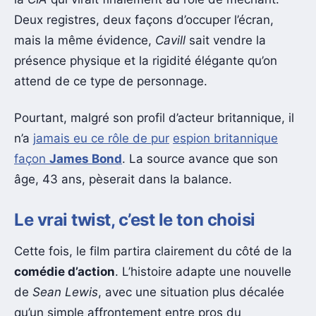
Deux registres, deux façons d’occuper l’écran,
mais la même évidence,
Cavill
sait vendre la
présence physique et la rigidité élégante qu’on
attend de ce type de personnage.
Pourtant, malgré son profil d’acteur britannique, il
n’a
jamais eu ce rôle de pur
espion britannique
façon
James Bond
. La source avance que son
âge, 43 ans, pèserait dans la balance.
Le vrai twist, c’est le ton choisi
Cette fois, le film partira clairement du côté de la
comédie d’action
. L’histoire adapte une nouvelle
de
Sean Lewis
, avec une situation plus décalée
qu’un simple affrontement entre pros du