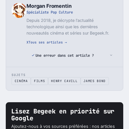
Morgan Fromentin
Spécialiste Pop Culture
Depuis 2018, je décrypte l'actualité
technologique ainsi que les dernières
nouveautés cinéma et séries sur Begeek.fr.
X
Tous ses articles →
Une erreur dans cet article ?
SUJETS
CINÉMA
FILMS
HENRY CAVILL
JAMES BOND
Lisez Begeek en priorité sur
Google
Ajoutez-nous à vos sources préférées : nos articles