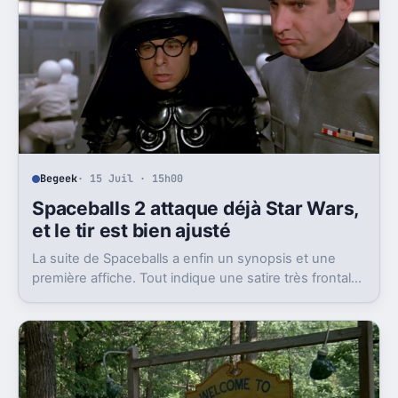
Begeek
· 15 Juil · 15h00
Spaceballs 2 attaque déjà Star Wars,
et le tir est bien ajusté
La suite de Spaceballs a enfin un synopsis et une
première affiche. Tout indique une satire très frontale
de Star Wars version Disney.