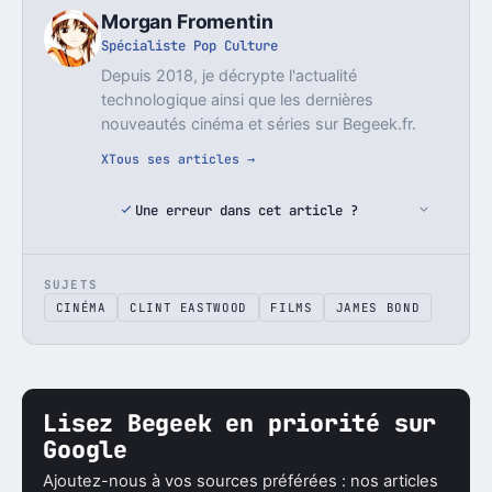
Morgan Fromentin
Spécialiste Pop Culture
Depuis 2018, je décrypte l'actualité
technologique ainsi que les dernières
nouveautés cinéma et séries sur Begeek.fr.
X
Tous ses articles →
Une erreur dans cet article ?
SUJETS
CINÉMA
CLINT EASTWOOD
FILMS
JAMES BOND
Lisez Begeek en priorité sur
Google
Ajoutez-nous à vos sources préférées : nos articles