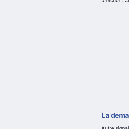
direction. C
La dema
Autre signal