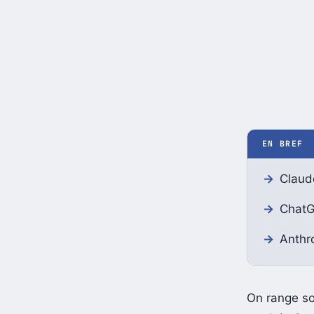
EN BREF
Claud
ChatG
Anthro
On range s