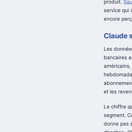
produit.
Sau
service qui 
encore per
Claude s
Les donnée
bancaires a
américains,
hebdomadair
abonnements
et les reve
Le chiffre 
segment. Ce
donne pas se