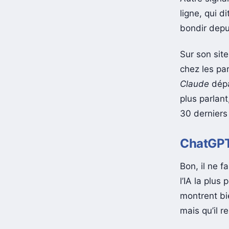
ligne, qui d
bondir depu
Sur son sit
chez les pa
Claude
dépa
plus parlant
30 derniers 
ChatGPT 
Bon, il ne f
l’IA la plu
montrent b
mais qu’il r