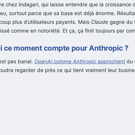
re chez
Indagari
, qui laisse entendre que la croissance
 peu, surtout parce que sa base est déjà énorme. Résulta
oup plus d’utilisateurs payants. Mais
Claude
gagne du t
ssé comme en notoriété. Et ça, ça finit toujours par com
i ce moment compte pour Anthropic ?
’est pas banal.
OpenAI
comme
Anthropic
approchent
du 
oudra regarder de près ce qui tient vraiment leur busine