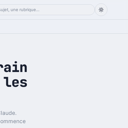
rain
 les
Claude.
c commence