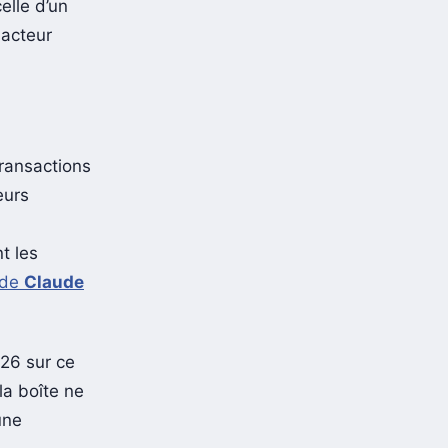
elle d’un
 acteur
transactions
eurs
t les
 de
Claude
026 sur ce
 la boîte ne
une