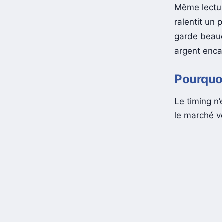
Même lectu
ralentit un
garde beauc
argent encai
Pourquo
Le timing n
le marché v