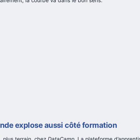
lairement, la courbe va dans le bon sens.
nde explose aussi côté formation
, plus terrain, chez
DataCamp
. La plateforme d’apprent