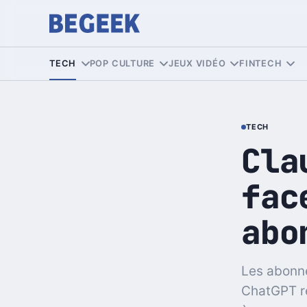
TECH
POP CULTURE
JEUX VIDÉO
FINTECH
TECH
Cla
fac
abo
Les abonné
ChatGPT r