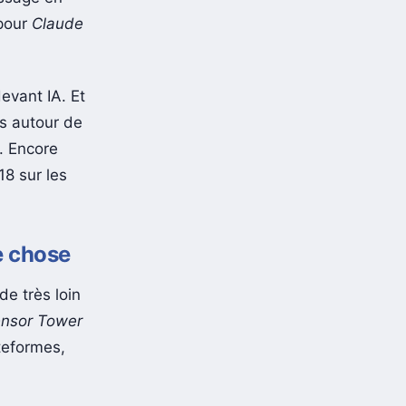
 pour
Claude
evant IA. Et
rs autour de
. Encore
18 sur les
e chose
de très loin
nsor Tower
teformes,