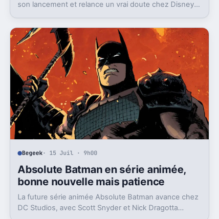
son lancement et relance un vrai doute chez Disney
sur une formule longtemps rentable.
Begeek
· 15 Juil · 9h00
Absolute Batman en série animée,
bonne nouvelle mais patience
La future série animée Absolute Batman avance chez
DC Studios, avec Scott Snyder et Nick Dragotta
impliqués. Mais la sortie n’est clairement pas pour